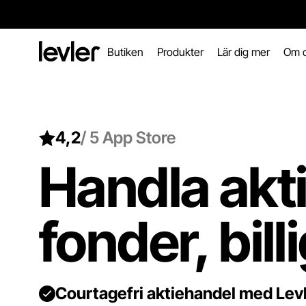
Header.toStartPagee
Butiken
Produkter
Lär dig mer
Om 
4,2
/ 5 App Store
Handla akti
fonder, bill
Courtagefri aktiehandel med Levl