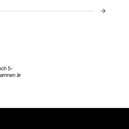
till slide
6
Gå till slide
7
Gå till slide
8
Nästa
och 5-
 namnen är