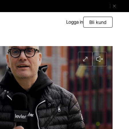
Stäng ban
Logga in
Bli kund
Expandera videosp
Ljud på