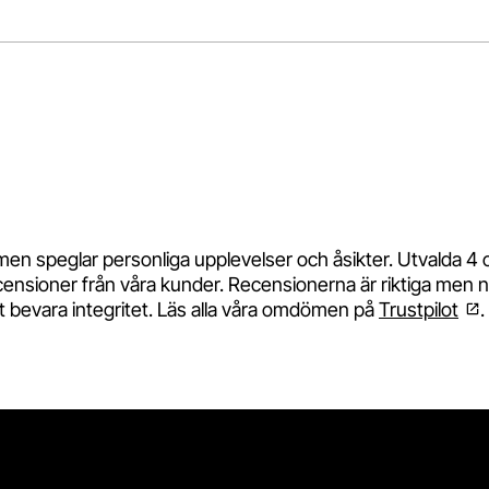
Gå till slide
3
Gå till slide
4
Gå till slide
5
Gå 
 speglar personliga upplevelser och åsikter. Utvalda 4 
ecensioner från våra kunder. Recensionerna är riktiga men
att bevara integritet. Läs alla våra omdömen på
Trustpilot
.