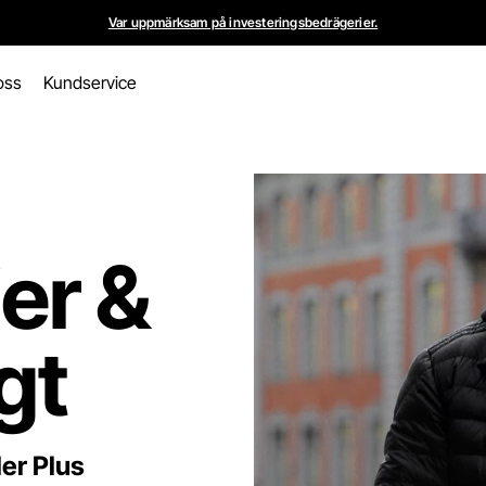
Var uppmärksam på investeringsbedrägerier.
oss
Kundservice
er &
igt
er Plus