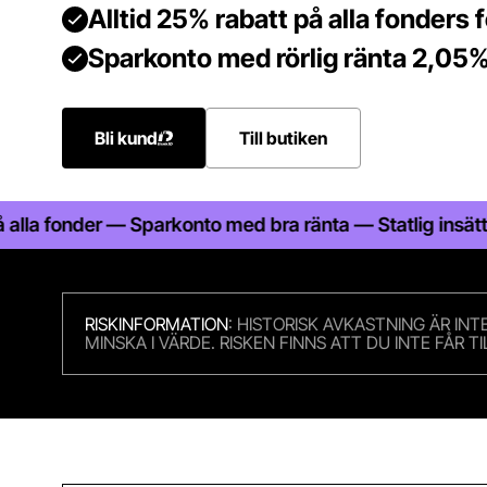
Alltid 25% rabatt på alla fonders 
Sparkonto med rörlig ränta 2,05
Bli kund
Till butiken
 Sparkonto med bra ränta — Statlig insättningsgaranti —
RISKINFORMATION
: HISTORISK AVKASTNING ÄR IN
MINSKA I VÄRDE. RISKEN FINNS ATT DU INTE FÅR 