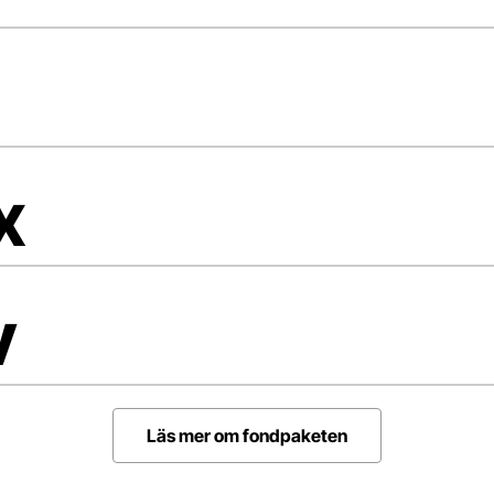
x
v
Läs mer om fondpaketen