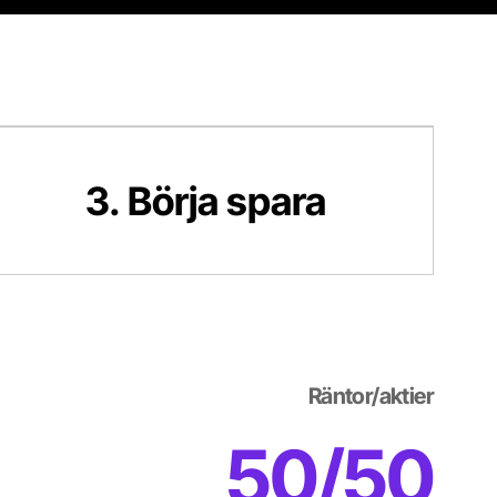
 Börja spara
3. Börja spara
Räntor/aktier
50/50