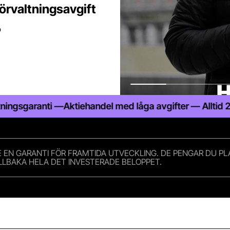
förvaltningsavgift
%
Aktiehandel med låga avgifter — Alltid 25% rabatt på a
TE EN GARANTI FÖR FRAMTIDA UTVECKLING. DE PENGAR DU P
TILLBAKA HELA DET INVESTERADE BELOPPET.