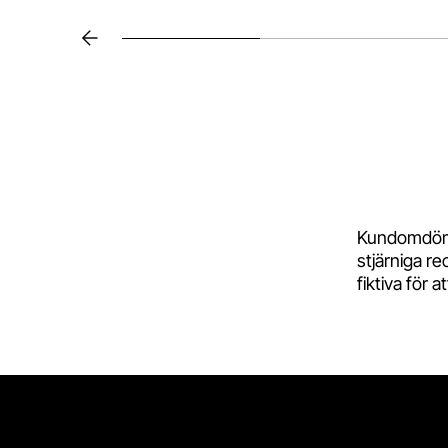
Gå till slide
1
Gå till slide
2
Föregående
Kundomdömen
stjärniga r
fiktiva för 