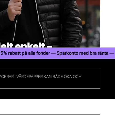
lla fonder — Sparkonto med bra ränta — Statlig insättni
LACERAR I VÄRDEPAPPER KAN BÅDE ÖKA OCH