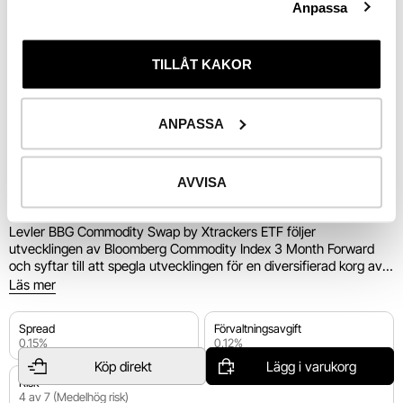
Anpassa
24 Juni
2 Juli
13 Juli
22 Juli
31 Juli
7 Aug
End of interactive chart.
Utv. 
i år
TILLÅT KAKOR
Riskinformation
ANPASSA
AVVISA
Levler ETF
Råvarufond
Levler BBG Commodity Swap by Xtrackers ETF följer 
utvecklingen av Bloomberg Commodity Index 3 Month Forward 
och syftar till att spegla utvecklingen för en diversifierad korg av 
råvaror fördelad över sex breda råvarusektorer. Indexet täcker 
Läs mer
mer än 20 olika råvarukontrakt hämtade från sektorerna Energi, 
Ädelmetaller, Industrimetaller, Spannmål, Mjuka råvaror och 
Spread
Förvaltningsavgift
Boskap..

0,15%
0,12%
Köp direkt
Lägg i varukorg
Fonden använder syntetisk replikering via swapavtal, vilket 
Risk
innebär att den inte köper de underliggande råvarorna utan 
4 av 7 (Medelhög risk)
istället ingår avtal med en motpart för att erhålla indexets 