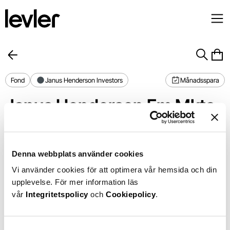
Fond
Janus Henderson Investors
Månadsspara
Janus Henderson Em Mkts 
ex-China A2 USD
Förvaltningsavgift
1,20%
1 år
+40,52%
Denna webbplats använder cookies
Din avgift
0,90%
Vi använder cookies för att optimera vår hemsida och din
Chart
75%
upplevelse. För mer information läs
Chart with 366 data points.
The chart has 1 X axis displaying Time. Data ranges from 2025-0
50%
vår
Integritetspolicy
och
Cookiepolicy
.
The chart has 1 Y axis displaying values. Data ranges from -2
25%
0%