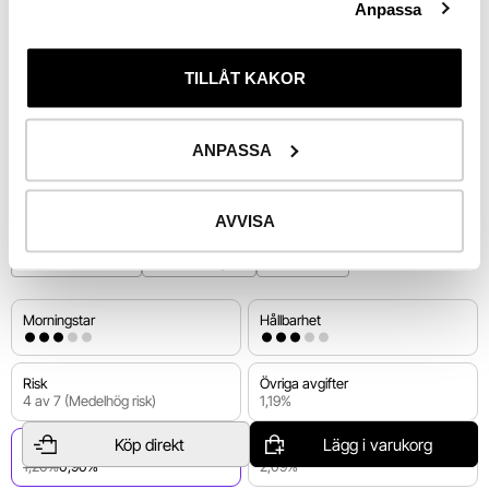
Anpassa
−25%
Aug 25
Okt 25
Jan 26
Mars 26
Maj 26
Aug 26
End of interactive chart.
Utv. 
1 år
TILLÅT KAKOR
ANPASSA
Riskinformation
AVVISA
Tillväxtmarknader
Asien ex Japan
Aktiefonder
Morningstar
Hållbarhet
Risk
Övriga avgifter
4 av 7 (Medelhög risk)
1,19%
−25%
Köp direkt
Lägg i varukorg
Förvaltningsavgift
Total avgift
1,20%
0,90%
2,09%