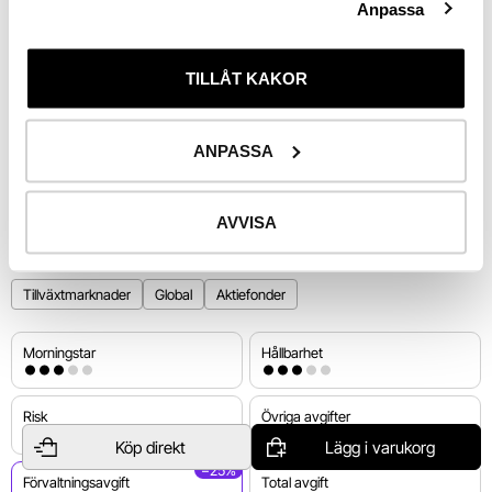
Anpassa
−8%
−16%
Aug 25
Okt 25
Jan 26
Mars 26
Maj 26
Aug 26
TILLÅT KAKOR
End of interactive chart.
Utv. 
1 år
ANPASSA
Riskinformation
AVVISA
Tillväxtmarknader
Global
Aktiefonder
Morningstar
Hållbarhet
Risk
Övriga avgifter
5 av 7 (Medelhög risk)
0,54%
Köp direkt
Lägg i varukorg
−25%
Förvaltningsavgift
Total avgift