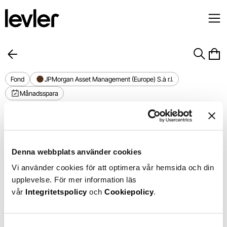
Fond
JPMorgan Asset Management (Europe) S.à r.l.
Månadsspara
JPM Global Growth A acc 
USD
Denna webbplats använder cookies
Förvaltningsavgift
1,50%
1 år
+10,75%
Vi använder cookies för att optimera vår hemsida och din
Din avgift
1,13%
upplevelse. För mer information läs
Chart
16%
vår
Integritetspolicy
och
Cookiepolicy
.
Chart with 366 data points.
The chart has 1 X axis displaying Time. Data ranges from 2025-0
8%
The chart has 1 Y axis displaying values. Data ranges from -7.
0%