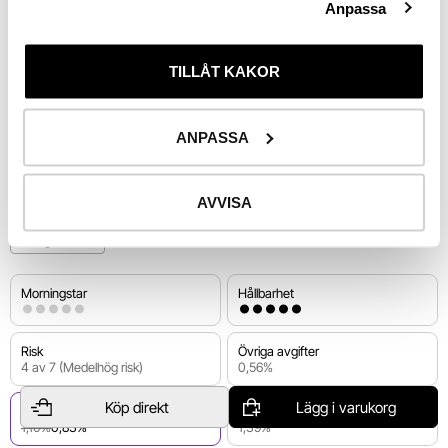
Anpassa
0%
Aug 25
Okt 25
Dec 25
Mars 26
Maj 26
Aug 26
End of interactive chart.
Utv. 
1 år
TILLÅT KAKOR
ANPASSA
Riskinformation
AVVISA
Hedgefonder
Morningstar
Hållbarhet
Risk
Övriga avgifter
4 av 7 (Medelhög risk)
0,56%
−25%
Köp direkt
Lägg i varukorg
Förvaltningsavgift
Total avgift
1,10%
0,83%
1,39%