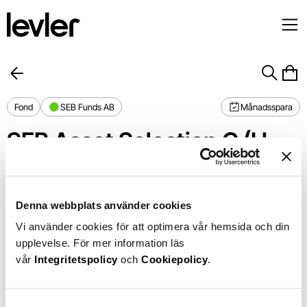
Fond
SEB Funds AB
Månadsspara
SEB Asset Selection C (H-
SEK)
Förvaltningsavgift
1,10%
1 år
+9,88%
Denna webbplats använder cookies
Din avgift
0,83%
Vi använder cookies för att optimera vår hemsida och din
Chart
16%
upplevelse. För mer information läs
Chart with 366 data points.
The chart has 1 X axis displaying Time. Data ranges from 2025-0
12%
vår
Integritetspolicy
och
Cookiepolicy
.
The chart has 1 Y axis displaying values. Data ranges from 0 to
8%
4%