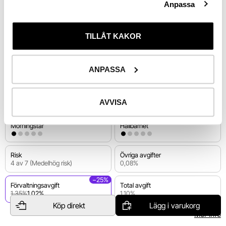
Anpassa
End of interactive chart.
Utv. 
1 år
TILLÅT KAKOR
Riskinformation
ANPASSA
Sverige
Aktiefonder
AVVISA
Morningstar
Hållbarhet
Risk
Övriga avgifter
4 av 7 (Medelhög risk)
0,08%
−25%
Förvaltningsavgift
Total avgift
1,35%
1,02%
1,10%
Köp direkt
Lägg i varukorg
Mer info