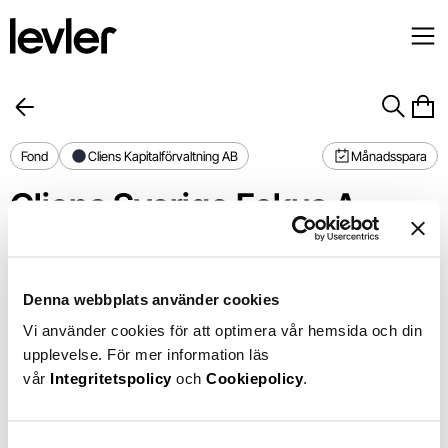
Fond
Cliens Kapitalförvaltning AB
Månadsspara
Cliens Sverige Fokus A
Förvaltningsavgift
1,35%
1 år
+18,83%
Din avgift
1,02%
Chart
Denna webbplats använder cookies
24%
Chart with 366 data points.
Vi använder cookies för att optimera vår hemsida och din
The chart has 1 X axis displaying Time. Data ranges from 2025-0
16%
The chart has 1 Y axis displaying values. Data ranges from -2
upplevelse. För mer information läs
8%
vår
Integritetspolicy
och
Cookiepolicy
.
0%
−8%
Aug 25
Okt 25
Jan 26
Mars 26
Maj 26
Aug 26