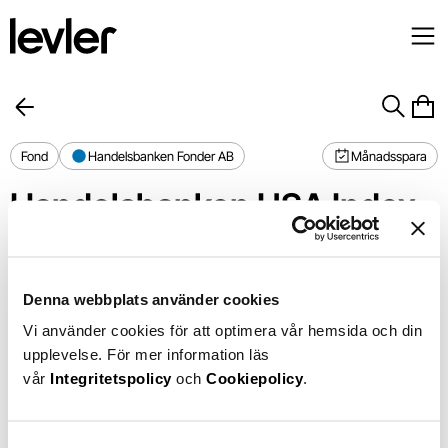
Fond
Handelsbanken Fonder AB
Månadsspara
Handelsbanken USA Index 
(A1 SEK)
Förvaltningsavgift
0,20%
1 år
+22,13%
Denna webbplats använder cookies
Din avgift
0,15%
Vi använder cookies för att optimera vår hemsida och din
Chart
30%
upplevelse. För mer information läs
Chart with 365 data points.
The chart has 1 X axis displaying Time. Data ranges from 2025-0
20%
vår
Integritetspolicy
och
Cookiepolicy
.
The chart has 1 Y axis displaying values. Data ranges from -2
10%
0%