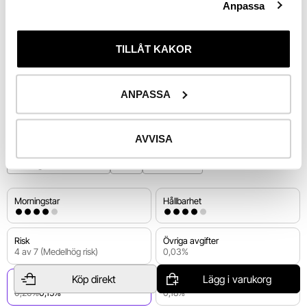
Anpassa
−10%
Aug 25
Okt 25
Jan 26
Mars 26
Maj 26
Aug 26
End of interactive chart.
Utv. 
1 år
TILLÅT KAKOR
ANPASSA
Riskinformation
AVVISA
Kvinnliga fondförvaltare
USA
Indexfonder
Morningstar
Hållbarhet
Risk
Övriga avgifter
4 av 7 (Medelhög risk)
0,03%
−25%
Köp direkt
Lägg i varukorg
Förvaltningsavgift
Total avgift
0,20%
0,15%
0,18%