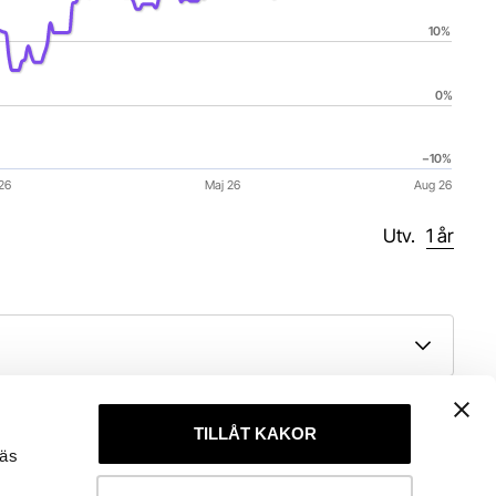
10%
0%
−10%
26
Maj 26
Aug 26
Utv. 
1 år
TILLÅT KAKOR
Risk
läs
4 av 7 (Medelhög risk)