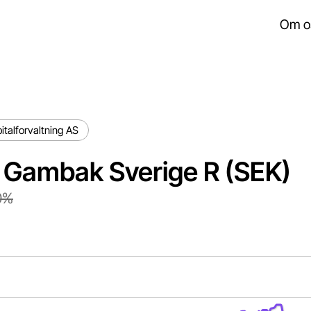
Om o
italforvaltning AS
g Gambak Sverige R (SEK)
0%
ts.
isplaying Time. Data ranges from 2025-08-05 09:10:06 to 
isplaying values. Data ranges from -0.13310078576515139