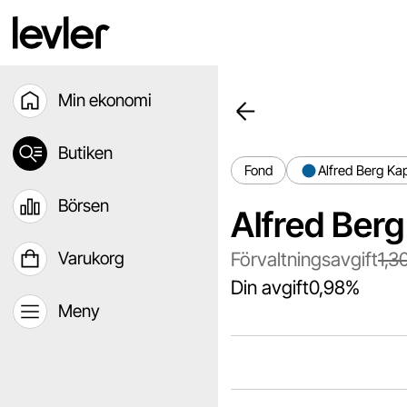
Min ekonomi
Butiken
Fond
Alfred Berg Kap
Börsen
Alfred Ber
Varukorg
Förvaltningsavgift
1,3
Din avgift
0,98%
Meny
Chart
Chart with 366 data poin
The chart has 1 X axis d
The chart has 1 Y axis d