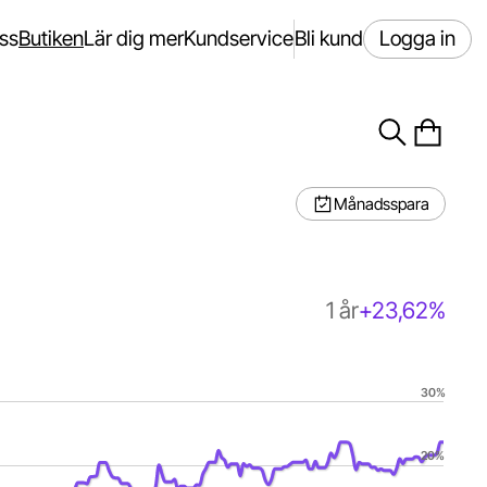
ss
Butiken
Lär dig mer
Kundservice
Bli kund
Logga in
Månadsspara
1 år
+23,62%
30%
2026-08-05 09:10:06.
 to 23.62192039950972.
20%