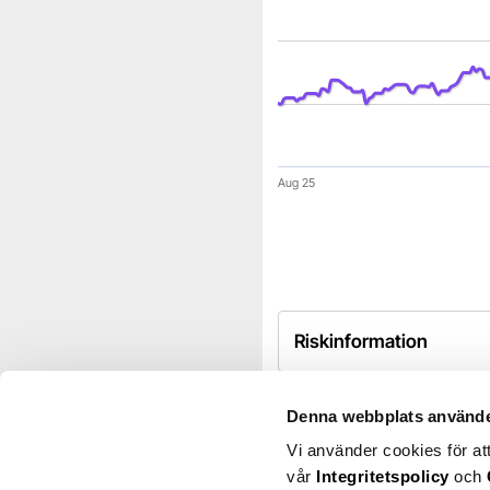
Aug 25
End of interactive chart.
Riskinformation
Denna webbplats använde
Morningstar
Vi använder cookies för at
vår
Integritetspolicy
och