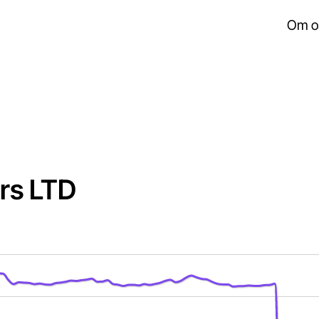
Om o
rs LTD
s.
isplaying Time. Data ranges from 2026-01-02 01:00:00 to 2
splaying values. Data ranges from 2.81 to 146.9.