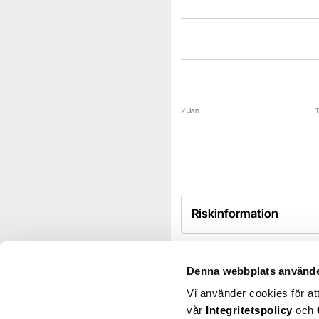
2 Jan
1
End of interactive chart.
Riskinformation
Denna webbplats använde
Industri
Transport
Vi använder cookies för at
vår
Integritetspolicy
och
2020 Bulkers är ett norskt 