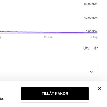
80,00 NOK
40,00 NOK
0,00 NOK
j
25 Juni
7 Aug
Utv. 
i år
TILLÅT KAKOR
läs