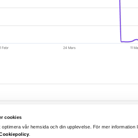
1 Febr
24 Mars
11 Ma
r cookies
t optimera vår hemsida och din upplevelse. För mer information 
Cookiepolicy
.
rederiföretag som äger och driver en flotta av bulkfartyg 