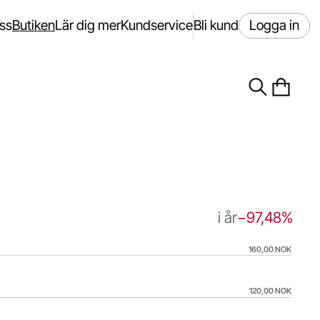
ss
Butiken
Lär dig mer
Kundservice
Bli kund
Logga in
i år
−97,48%
160,00 NOK
026-08-07 10:56:54.
120,00 NOK