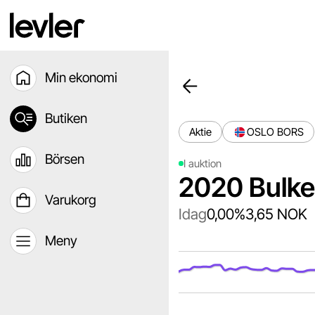
Min ekonomi
Butiken
Aktie
OSLO BORS
Börsen
I auktion
2020 Bulke
Varukorg
Idag
0,00%
3,65 NOK
Meny
Chart
Chart with 144 data point
The chart has 1 X axis d
The chart has 1 Y axis di