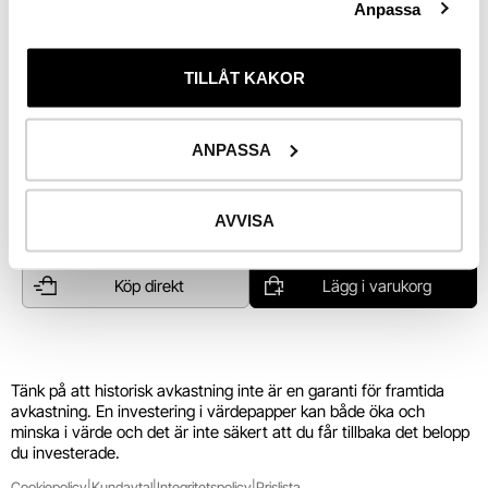
Anpassa
Utv. 
i år
TILLÅT KAKOR
Riskinformation
ANPASSA
Mer info
Bolagsdata hämtas från Infront
AVVISA
Köp direkt
Lägg i varukorg
Tänk på att historisk avkastning inte är en garanti för framtida 
avkastning. En investering i värdepapper kan både öka och 
minska i värde och det är inte säkert att du får tillbaka det belopp 
du investerade.
Cookiepolicy
|
Kundavtal
|
Integritetspolicy
|
Prislista