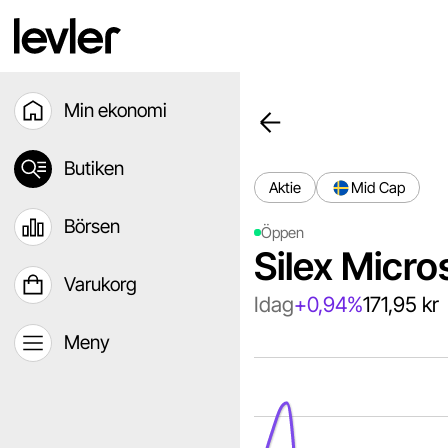
Min ekonomi
Butiken
Aktie
Mid Cap
Börsen
Öppen
Silex Micr
Varukorg
Idag
+0,94%
171,95 kr
Meny
Chart
Chart with 65 data points
The chart has 1 X axis d
The chart has 1 Y axis di