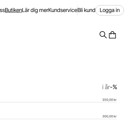
ss
Butiken
Lär dig mer
Kundservice
Bli kund
Logga in
i år
-%
350,00 kr
2026-08-07 13:53:50.
300,00 kr