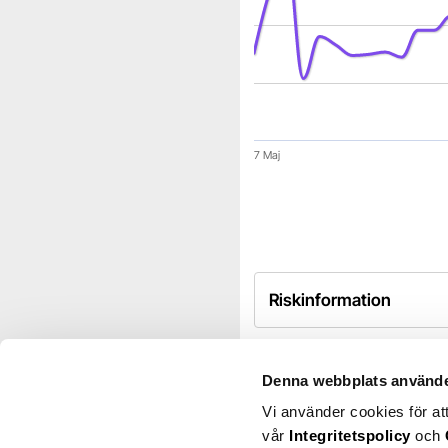
7 Maj
End of interactive chart.
Riskinformation
Denna webbplats använde
Teknologi
Halvledare oc
Vi använder cookies för at
vår
Integritetspolicy
och
Silex Microsystems är ett s