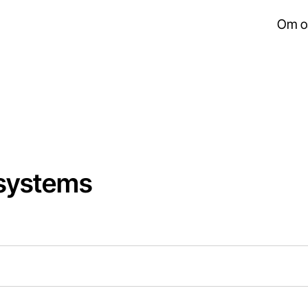
Om o
osystems
.
isplaying Time. Data ranges from 2026-05-07 02:00:00 to 
splaying values. Data ranges from 160.45 to 311.