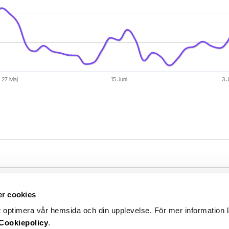
27 Maj
15 Juni
3 J
r cookies
h halvledarutrustning
t optimera vår hemsida och din upplevelse. För mer information 
Cookiepolicy
.
venskt företag som specialiserar sig på tillverkning av 