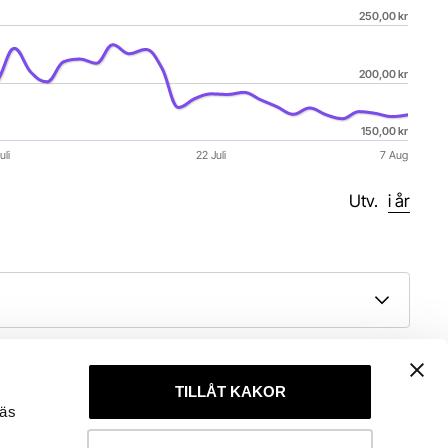
250,00 kr
200,00 kr
150,00 kr
uli
22 Juli
7 Aug
Utv. 
i år
TILLÅT KAKOR
läs