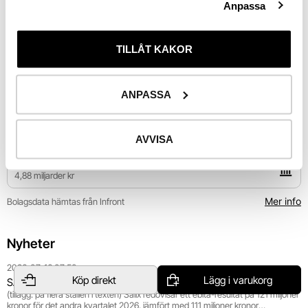
Anpassa
Utv. 
i år
TILLÅT KAKOR
Riskinformation
ANPASSA
Industri
Kapitalvaror
AVVISA
Börsvärde
4,88 miljarder kr
Mer info
Bolagsdata hämtas från Infront
Nyheter
2026-07-16 07:50
Köp direkt
Lägg i varukorg
SALIX: EBITA 121 MILJONER KRONOR 2 KV (111) (NY)
(tillägg: på flera ställen i texten) Salix redovisar ett ebita-resultat på 121 miljoner
kronor för det andra kvartalet 2026, jämfört med 111 miljoner kronor