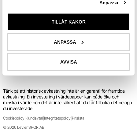
Utv. 
i år
Anpassa
TILLÅT KAKOR
Riskinformation
ANPASSA
Köp direkt
Lägg i varukorg
AVVISA
Tänk på att historisk avkastning inte är en garanti för framtida 
avkastning. En investering i värdepapper kan både öka och 
minska i värde och det är inte säkert att du får tillbaka det belopp 
du investerade.
Cookiepolicy
|
Kundavtal
|
Integritetspolicy
|
Prislista
© 2026 Levler SPQR AB