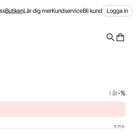
ss
Butiken
Lär dig mer
Kundservice
Bli kund
Logga in
i år
-%
8,75 kr