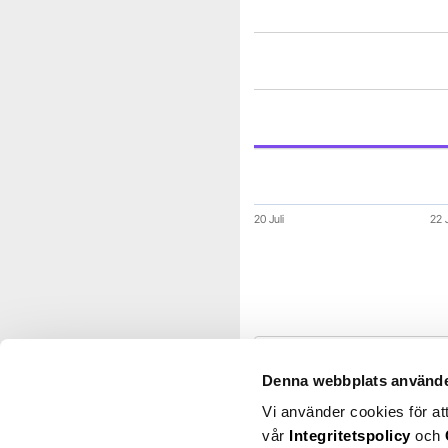
The chart has 1 X axis d
The chart has 1 Y axis di
20 Juli
22 J
End of interactive chart.
Riskinformation
Denna webbplats använde
Vi använder cookies för at
vår
Integritetspolicy
och
Teknologi
Mjukvara och 