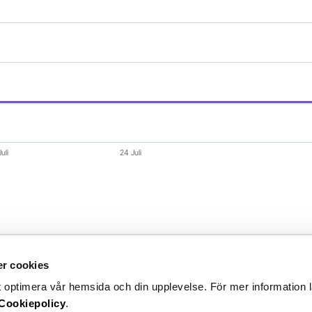
isplaying Time. Data ranges from 2026-07-20 02:00:00 to 
splaying values. Data ranges from 8 to 8.6.
uli
24 Juli
r cookies
t optimera vår hemsida och din upplevelse. För mer information 
Cookiepolicy
.
tjänster