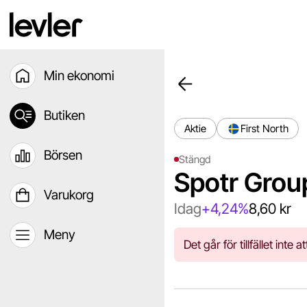
Min ekonomi
Butiken
Aktie
First North
Börsen
Stängd
Spotr Grou
Varukorg
Idag
+4,24%
8,60 kr
Meny
Det går för tillfället int
Chart
Chart with 12 data points