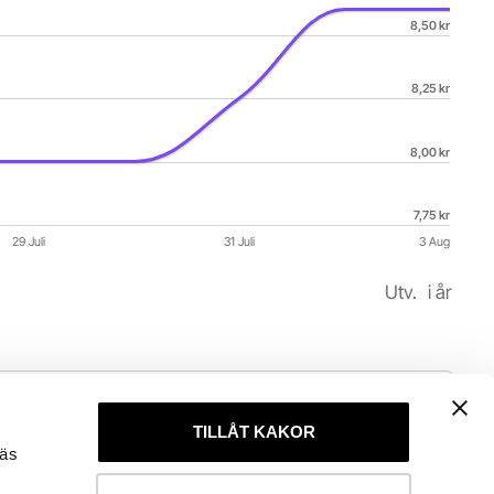
2026-08-03 14:38:19.
8,50 kr
8,25 kr
8,00 kr
7,75 kr
29 Juli
31 Juli
3 Aug
Utv. 
i år
TILLÅT KAKOR
läs