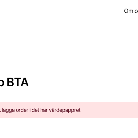
Om o
p BTA
e att lägga order i det här värdepappret
.