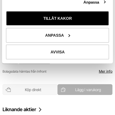
2,80 kr
Anpassa
25 Juni
26 Juni
30 Juni
2 Juli
6 Juli
6 Juli
End of interactive chart.
Utv. 
i år
TILLÅT KAKOR
ANPASSA
Riskinformation
AVVISA
Industri
Industriella tjänster
Mer info
Bolagsdata hämtas från Infront
Köp direkt
Lägg i varukorg
Liknande aktier