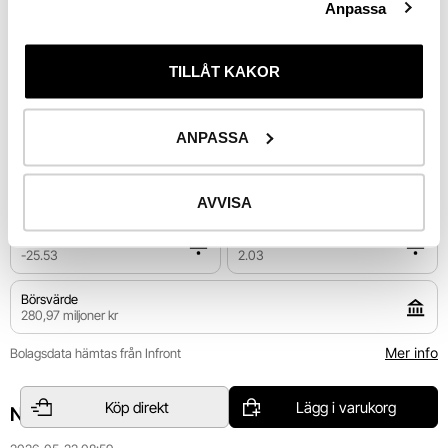
Anpassa
Utv. 
i år
TILLÅT KAKOR
Riskinformation
ANPASSA
Sällanköpsvaror
Retail
AVVISA
P/E
P/S
-25.53
2.03
Börsvärde
280,97 miljoner kr
Mer info
Bolagsdata hämtas från Infront
Köp direkt
Lägg i varukorg
Nyheter