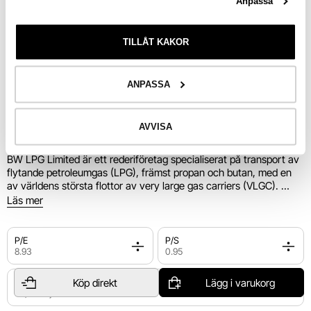
Anpassa
Utv. 
i år
TILLÅT KAKOR
Riskinformation
ANPASSA
AVVISA
Industri
Transport
BW LPG Limited är ett rederiföretag specialiserat på transport av 
flytande petroleumgas (LPG), främst propan och butan, med en 
av världens största flottor av very large gas carriers (VLGC). 
Företaget erbjuder frakttjänster till energibolag, handelsföretag 
Läs mer
och industriella kunder globalt. Utöver sjötransport är bolaget 
även verksamt inom LPG-handel genom sitt dotterbolag BW LPG 
Product Services. BW LPG grundades 2012 och har sitt 
P/E
P/S
huvudkontor i Singapore, med koppling till den norska BW Group.
8.93
0.95
Köp direkt
Lägg i varukorg
Börsvärde
32,02 miljarder kr