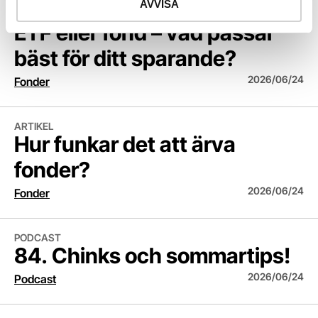
ETF eller fond – vad passar bäst för ditt sparande?
AVVISA
ARTIKEL
ETF eller fond – vad passar
bäst för ditt sparande?
2026/06/24
Fonder
Hur funkar det att ärva fonder?
ARTIKEL
Hur funkar det att ärva
fonder?
2026/06/24
Fonder
84. Chinks och sommartips!
PODCAST
84. Chinks och sommartips!
2026/06/24
Podcast
Varför sparar kvinnor mindre än män?