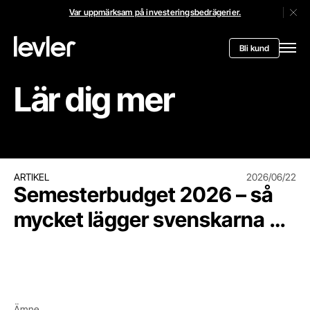
Var uppmärksam på investeringsbedrägerier.
Stän
Header.toStartPagee
Bli kund
Öppn
Lär dig mer
Semesterbudget 2026 – så mycket lägger svenskarna på 
ARTIKEL
2026/06/22
Semesterbudget 2026 – så
mycket lägger svenskarna på
semestern
Ämne