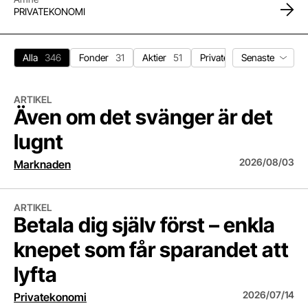
PRIVATEKONOMI
Sortera nyhet
Alla
346
Fonder
31
Aktier
51
Privatekonomi
66
Ma
Även om det svänger är det lugnt
ARTIKEL
Även om det svänger är det
lugnt
2026/08/03
Marknaden
Betala dig själv först – enkla knepet som får sparandet att lyfta
ARTIKEL
Betala dig själv först – enkla
knepet som får sparandet att
lyfta
2026/07/14
Privatekonomi