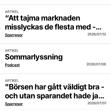
“Att tajma marknaden misslyckas de flesta med - jag inkluderad“ - An
ARTIKEL
“Att tajma marknaden
misslyckas de flesta med -
jag inkluderad“ - Anton, 34.
2026/07/13
Sparresor
Sommarlyssning
ARTIKEL
Sommarlyssning
2026/07/08
Podcast
"Börsen har gått väldigt bra - och utan sparandet hade jag inte fått lika
ARTIKEL
"Börsen har gått väldigt bra -
och utan sparandet hade jag
inte fått lika mycket av mitt liv
2026/07/01
Sparresor