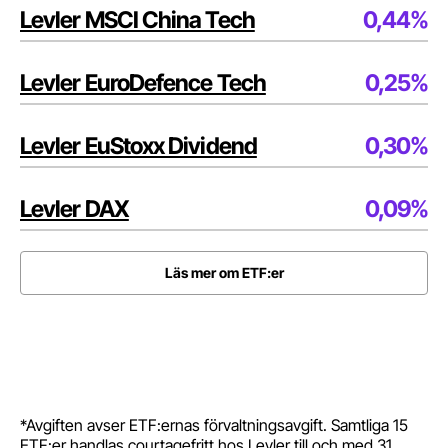
Levler MSCI China Tech
0,44%
Levler EuroDefence Tech
0,25%
Levler EuStoxx Dividend
0,30%
Levler DAX
0,09%
Läs mer om ETF:er
*Avgiften avser ETF:ernas förvaltningsavgift. Samtliga 15
ETF:er handlas courtagefritt hos Levler till och med 31