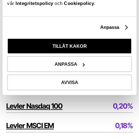
vår
Integritetspolicy
och
Cookiepolicy
.
Levlers ETF:er i samarbete med Xtrackers by DWS
Förvaltningsavgift*
Levler MSCI World ex US
0,15%
Anpassa
Levler S&P 500
0,05%
TILLÅT KAKOR
ANPASSA
Levler AI & Big Data
0,35%
AVVISA
Levler Russell 2000
0,30%
Levler Nasdaq 100
0,20%
Levler MSCI EM
0,18%