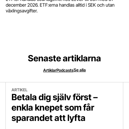
december 2026. ETF:erna handlas alltid i SEK och utan
växlingsavgifter.
Senaste artiklarna
Se alla
Artiklar
Podcasts
Betala dig själv först – enkla knepet som får sparandet att lyfta
“At
ARTIKEL
Betala dig själv först –
enkla knepet som får
sparandet att lyfta