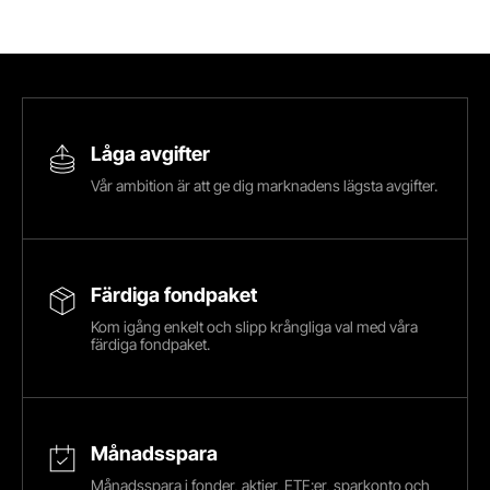
Låga avgifter
Vår ambition är att ge dig marknadens lägsta avgifter.
Färdiga fondpaket
Kom igång enkelt och slipp krångliga val med våra
färdiga fondpaket.
Månadsspara
Månadsspara i fonder, aktier, ETF:er, sparkonto och