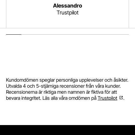
Alessandro
Trustpilot
Gå till slide
Gå till slide
1
Gå till slide
2
Gå till slide
3
Gå till slide
4
Gå till slide
5
Gå till slide
6
Gå till s
7
Kundomdömen speglar personliga upplevelser och åsikter.
Utvalda 4 och 5-stjärniga recensioner från våra kunder.
Recensionerna är riktiga men namnen är fiktiva för att
bevara integritet. Läs alla våra omdömen på
Trustpilot
.