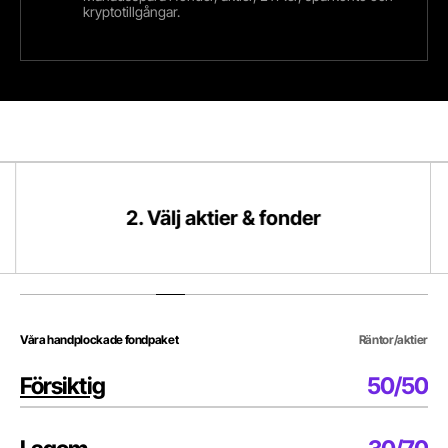
kryptotillgångar.
2. Välj aktier & fonder
3.
2. Välj aktier & fonder
Navigate to slide
1
Navigate to slide
2
Navigate to sl
Våra handplockade fondpaket
Räntor/aktier
Försiktig
50/50