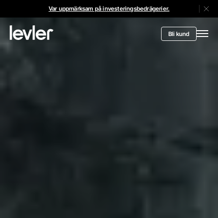
Var uppmärksam på investeringsbedrägerier.
Stän
Header.toStartPagee
Bli kund
Öppn