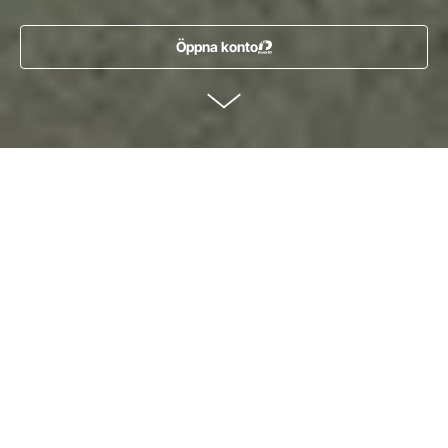
Öppna konto
Scrolla till innehållet
Räntan gäller från 2026-04-29 och kan komma att ändras. Kontot
tillhandahålls av Borgo AB (publ) och omfattas av den statliga
insättningsgarantin. Det innebär att om Borgo skulle gå i konkurs, eller om
Finansinspektionen har fattat beslut om insättningsgarantins inträde,
garanteras du som kund att få ersättning för ditt sammanlagda sparande,
inklusive intjänad ränta, hos Borgo med ett belopp om upp till 1 150 000 kr.
Ersättningen betalas ut av Riksgälden inom sju arbetsdagar från
konkursdagen eller Finansinspektionens beslut. Läs mer på
https://www.borgohypotek.se/insattningsgaranti
Ett enkelt sparande