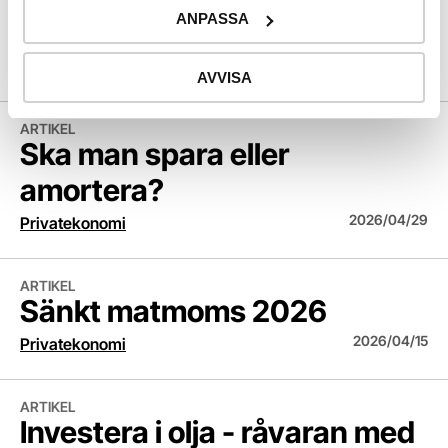
ANPASSA
trots att vi tjänar mer?
2026/05/04
Privatekonomi
AVVISA
Ska man spara eller amortera?
ARTIKEL
Ska man spara eller
amortera?
2026/04/29
Privatekonomi
Sänkt matmoms 2026
ARTIKEL
Sänkt matmoms 2026
2026/04/15
Privatekonomi
Investera i olja - råvaran med stor påverkan
ARTIKEL
Investera i olja - råvaran med