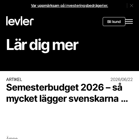
Var uppmärksam på investeringsbedrägerier.
Stän
Header.toStartPagee
Bli kund
Öppn
Lär dig mer
Semesterbudget 2026 – så mycket lägger svenskarna på 
ARTIKEL
2026/06/22
Semesterbudget 2026 – så
mycket lägger svenskarna på
semestern
Ämne