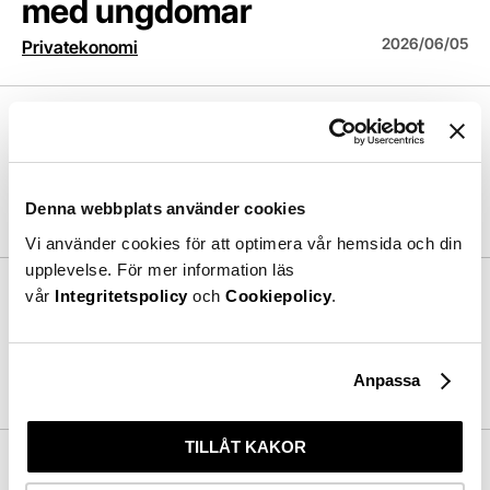
med ungdomar
2026/06/05
Privatekonomi
Val som kan göra skillnad på semestern
ARTIKEL
Val som kan göra skillnad på
semestern
Denna webbplats använder cookies
2026/06/04
Privatekonomi
Vi använder cookies för att optimera vår hemsida och din
Så månadssparar Levlers kunder
upplevelse. För mer information läs
ARTIKEL
vår
Integritetspolicy
och
Cookiepolicy
.
Så månadssparar Levlers
kunder
Anpassa
2026/05/06
Privatekonomi
Varför sparar vi inte mer – trots att vi tjänar mer?
TILLÅT KAKOR
ARTIKEL
Varför sparar vi inte mer –