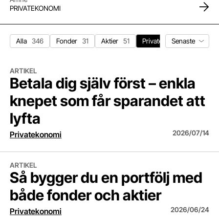
PRIVATEKONOMI
Sortera nyhet
Alla
346
Fonder
31
Aktier
51
Privatekonomi
66
Ma
Betala dig själv först – enkla knepet som får sparandet att lyfta
ARTIKEL
Betala dig själv först – enkla
knepet som får sparandet att
lyfta
2026/07/14
Privatekonomi
Så bygger du en portfölj med både fonder och aktier
ARTIKEL
Så bygger du en portfölj med
både fonder och aktier
2026/06/24
Privatekonomi