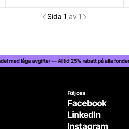
Sida 1
av 1
låga avgifter — Alltid 25% rabatt på alla fonder — Stat
Följ oss
Facebook
LinkedIn
Instagram