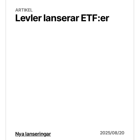
Levler lanserar ETF:er
Ko
ARTIKEL
Levler lanserar ETF:er
2025/08/20
Nya lanseringar