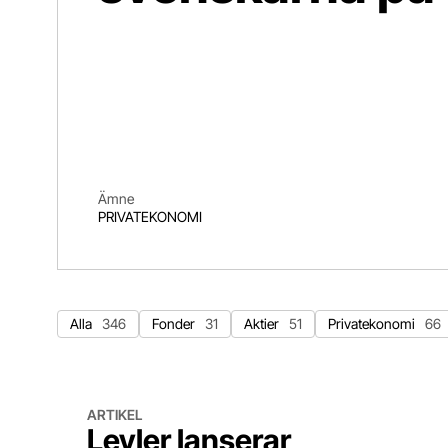
Ämne
PRIVATEKONOMI
Alla
346
Fonder
31
Aktier
51
Privatekonomi
66
Levler lanserar aktiehandel i Norge och Danmark
ARTIKEL
Levler lanserar