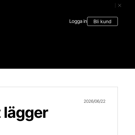
Stäng ban
Logga in
Bli kund
2026/06/22
 lägger