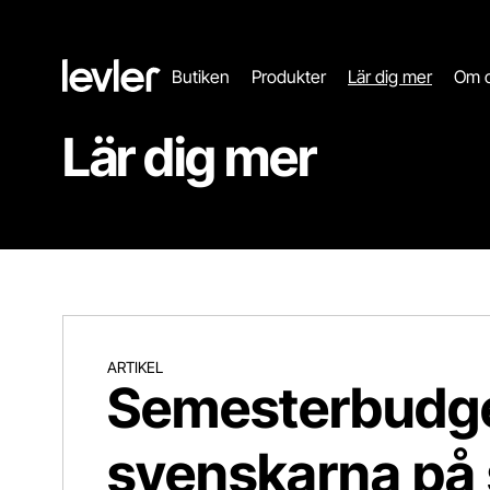
Header.toStartPagee
Butiken
Produkter
Lär dig mer
Om 
Lär dig mer
Semesterbudget 2026 – så mycket lägger svenska
ARTIKEL
Semesterbudge
svenskarna på