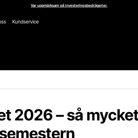
Var uppmärksam på investeringsbedrägerier.
oss
Kundservice
rna på semestern
t 2026 – så mycket
 semestern