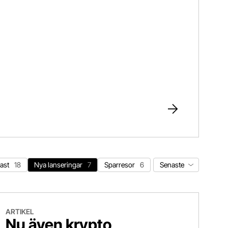
Sortera nyheter
ast
18
Nya lanseringar
7
Sparresor
6
 även krypto courtagefritt!
ARTIKEL
Nu även krypto