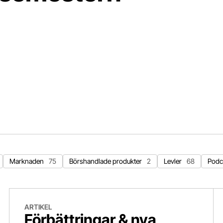
Marknaden
75
Börshandlade produkter
2
Levler
68
Podc
Förbättringar & nya funktioner juni
Nu
ARTIKEL
Förbättringar & nya