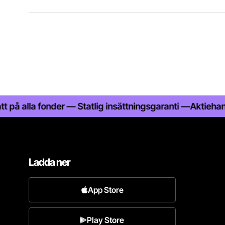
la fonder — Statlig insättningsgaranti —
Aktiehandel med 
Ladda ner
App Store
Play Store