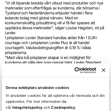
"Vi vill löpande bredda vårt utbud med produkter och nya
marknader som efterfrågas av kunderna, där börserna i
Tyskland och Nederländerna erbjuder handel i flera
ledande bolag med global närvaro. Med en
konkurrenskraftig prissättning vill vi få fler sparare att
upptäcka dessa marknader", säger Louise Hagsten, vd på
Levler.
I prisplanen Levler Standard handlas aktier från 1 EUR i
courtage och i prisplanen Levler Plus är all handel
courtagefri. Valutaväxlingsavgiften är 0,19 % i båda
prisplanerna.
"Med våra två prisplaner skapar vi en möjlighet för
kunderna att välja den som passar bäst. Levler Standard
passar de som handlar lite mer sällan men ändå vill ha ett
riktigt bra pris. Levler Plus med en årlig depåavgift passar
de som handlar lite mer aktivt och vill ta del av bland annat
courtagefri aktiehandel. Dessutom erbjuder vi alla fonder
med 25 % rabatt på förvaltningsavgiften till samtliga
Denna webbplats använder cookies
kunder", säger Louise Hagsten.
Vi använder cookies för att optimera vår hemsida och din
Aktiehandel på XETRA och Euronext Amsterdam kommer
upplevelse. För mer information läs
vara möjlig både genom ISK och AF-konto.
För ytterligare information, vänligen kontakta:
vår
Integritetspolicy
och
Cookiepolicy
.