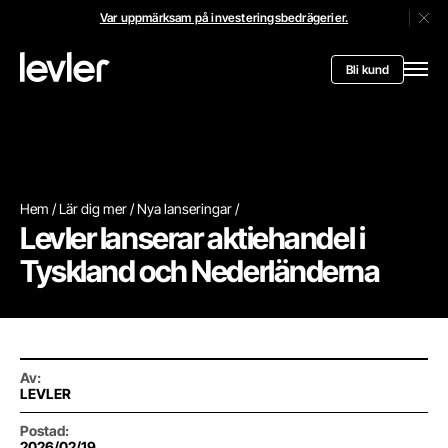
Var uppmärksam på investeringsbedrägerier.
Stän
Header.toStartPagee
Bli kund
Öppn
Hem
Lär dig mer
Nya lanseringar
Levler lanserar aktiehandel i
Tyskland och Nederländerna
Av
:
LEVLER
Postad
:
2026/02/19