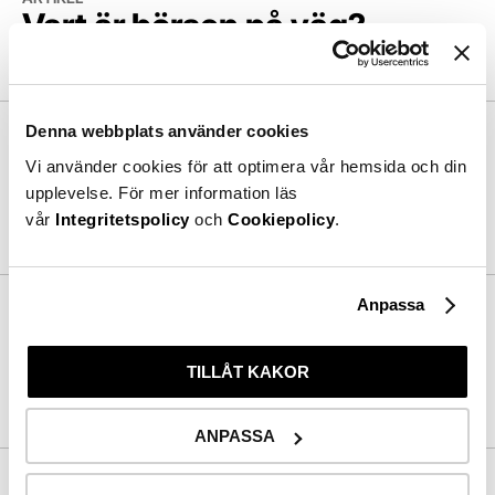
Vart är börsen på väg?
2026/05/22
Marknaden
Osäkerhet präglar börshumöret
ARTIKEL
Denna webbplats använder cookies
Osäkerhet präglar
Vi använder cookies för att optimera vår hemsida och din
börshumöret
upplevelse. För mer information läs
vår
Integritetspolicy
och
Cookiepolicy
.
2026/03/31
Marknaden
Dags för Kinnevik att hitta en ny identitet
ARTIKEL
Anpassa
Dags för Kinnevik att hitta en
ny identitet
TILLÅT KAKOR
2026/03/16
Marknaden
ANPASSA
Kursrörelserna är värre än verkligheten
ARTIKEL