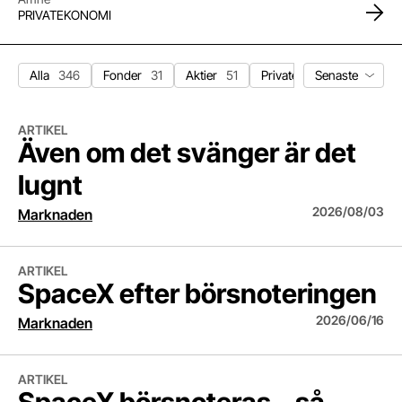
PRIVATEKONOMI
Sortera nyhet
Alla
346
Fonder
31
Aktier
51
Privatekonomi
66
Ma
Även om det svänger är det lugnt
ARTIKEL
Även om det svänger är det
lugnt
2026/08/03
Marknaden
SpaceX efter börsnoteringen
ARTIKEL
SpaceX efter börsnoteringen
2026/06/16
Marknaden
SpaceX börsnoteras – så fungerar det
ARTIKEL