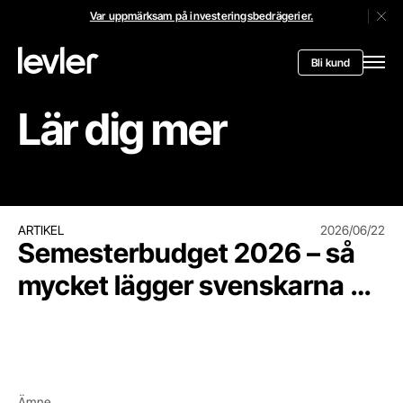
Var uppmärksam på investeringsbedrägerier.
Stän
Header.toStartPagee
Bli kund
Öppn
Lär dig mer
Semesterbudget 2026 – så mycket lägger svenskarna på 
ARTIKEL
2026/06/22
Semesterbudget 2026 – så
mycket lägger svenskarna på
semestern
Ämne