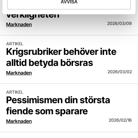
Kursrörelserna är värre än
AVVISA
verkligheten
2026/03/09
Marknaden
Krigsrubriker behöver inte alltid betyda börsras
ARTIKEL
Krigsrubriker behöver inte
alltid betyda börsras
2026/03/02
Marknaden
Pessimismen din största fiende som sparare
ARTIKEL
Pessimismen din största
fiende som sparare
2026/02/16
Marknaden
Nye Fed-chefen både en hök och pragmatiker