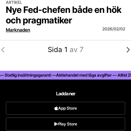
ARTIKEL
Nye Fed-chefen både en hök
och pragmatiker
2026/02/02
Marknaden
Sida 1
av 7
tatlig insättningsgaranti —
Aktiehandel med låga avgifter — Alltid 25% r
Ladda ner
App Store
Play Store