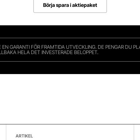
Börja spara i aktiepaket
TE EN GARANTI FÖR FRAMTIDA UTVECKLING. DE PENGAR DU P
TILLBAKA HELA DET INVESTERADE BELOPPET.
Betala dig själv först – enkla knepet som får sparandet att lyfta
“A
ARTIKEL