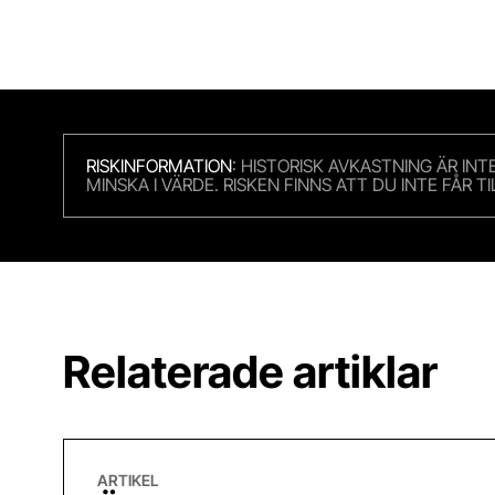
RISKINFORMATION
: HISTORISK AVKASTNING ÄR IN
MINSKA I VÄRDE. RISKEN FINNS ATT DU INTE FÅR 
Relaterade artiklar
Även om det svänger är det lugnt
ARTIKEL