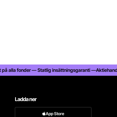
a fonder — Statlig insättningsgaranti —
Aktiehandel med 
Ladda ner
App Store