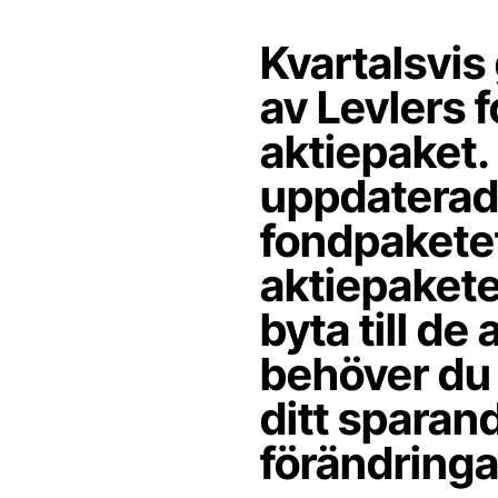
Kvartalsvi
av Levlers 
aktiepaket.
uppdaterade
fondpaketet 
aktiepakete
byta till de
behöver du 
ditt sparan
förändringa