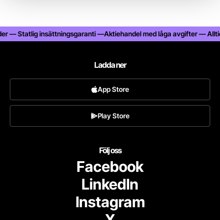
r — Statlig insättningsgaranti —
Aktiehandel med låga avgifter — Alltid 
Ladda ner
App Store
Play Store
Följ oss
Facebook
LinkedIn
Instagram
X