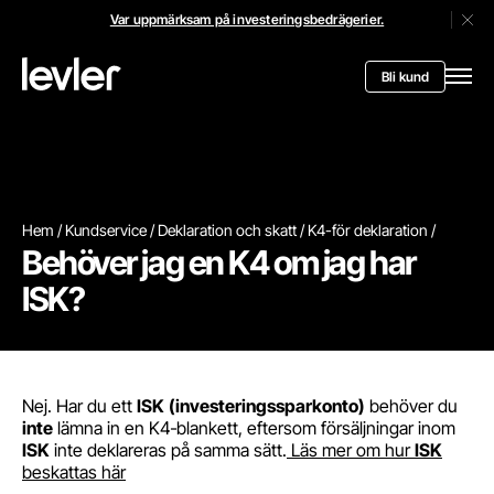
Var uppmärksam på investeringsbedrägerier.
Stän
Header.toStartPagee
Bli kund
Öppn
Hem
Kundservice
Deklaration och skatt
K4-för deklaration
Behöver jag en K4 om jag har
ISK?
Nej. Har du ett
ISK
(investeringssparkonto)
behöver du
inte
lämna in en K4‑blankett, eftersom försäljningar inom
ISK
inte deklareras på samma sätt.
Läs mer om hur
ISK
beskattas här