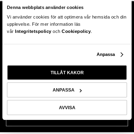
Denna webbplats använder cookies
Vi använder cookies för att optimera vår hemsida och din
upplevelse. För mer information läs
vår
Integritetspolicy
och
Cookiepolicy
.
Hittade du inte svaret på din
fråga?
Anpassa
TILLÅT KAKOR
ANPASSA
Kontakta oss
AVVISA