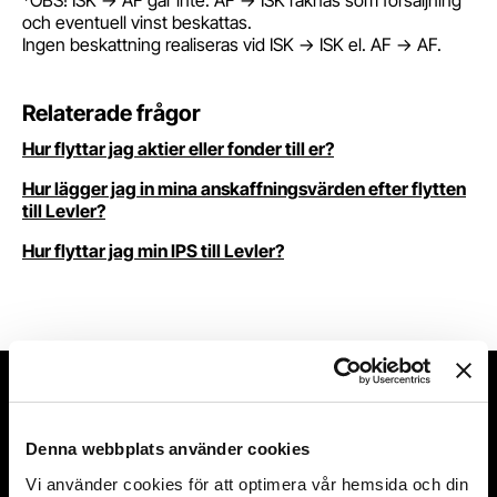
*OBS! ISK -> AF går inte. AF -> ISK räknas som försäljning
och eventuell vinst beskattas.
Ingen beskattning realiseras vid ISK -> ISK el. AF -> AF.
Relaterade frågor
Hur flyttar jag aktier eller fonder till er?
Hur lägger jag in mina anskaffningsvärden efter flytten
till Levler?
Hur flyttar jag min IPS till Levler?
Denna webbplats använder cookies
Hittade du inte svaret på din
Vi använder cookies för att optimera vår hemsida och din