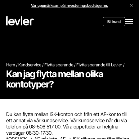
Var uppmärksam på investeringsbedrägerier.
Stän
Header.toStartPagee
Bli kund
Öppn
Hem
Kundservice
Flytta sparande
Flytta sparande till Levler
Kan jag flytta mellan olika
kontotyper?
Du kan flytta mellan ISK-konton och från ett AF-konto till
ett annat via vår kundservice. Vår kundservice når du via
telefon på
08-506 517 00
. Våra öppettider är helgfria
vardagar 08:30-17:30.