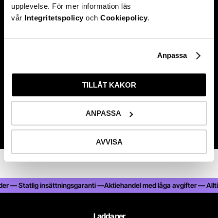
fråga?
upplevelse. För mer information läs
vår
Integritetspolicy
och
Cookiepolicy
.
Anpassa
TILLÅT KAKOR
Kontakta oss
ANPASSA
AVVISA
r — Statlig insättningsgaranti —
Aktiehandel med låga avgifter — Alltid 2
Ladda ner