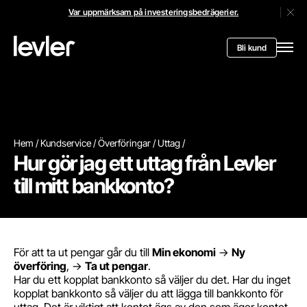
Var uppmärksam på investeringsbedrägerier.
Stän
Header.toStartPagee
Bli kund
Öppn
Hem
Kundservice
Överföringar
Uttag
Hur gör jag ett uttag från Levler
till mitt bankkonto?
För att ta ut pengar går du till
Min ekonomi
->
Ny
överföring
, ->
Ta ut pengar
.
Har du ett kopplat bankkonto så väljer du det. Har du inget
kopplat bankkonto så väljer du att lägga till bankkonto för