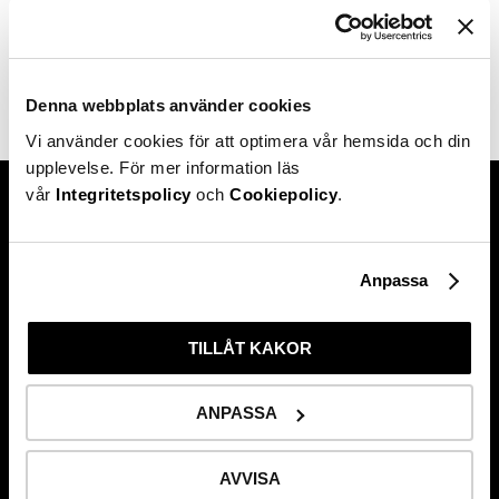
Kan jag ta ut till ett konto som inte står i mitt namn (t.ex.
partner)?
Denna webbplats använder cookies
Vi använder cookies för att optimera vår hemsida och din
upplevelse. För mer information läs
vår
Integritetspolicy
och
Cookiepolicy
.
Hittade du inte svaret på din
Anpassa
fråga?
TILLÅT KAKOR
ANPASSA
AVVISA