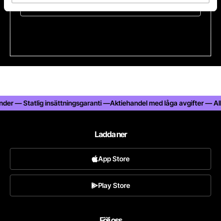
Kontakta oss
er — Statlig insättningsgaranti —
Aktiehandel med låga avgifter — Alltid
Ladda ner
App Store
Play Store
Följ oss