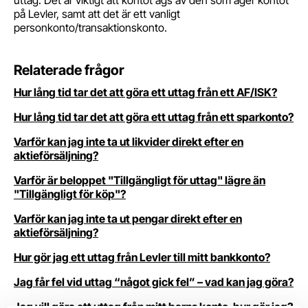
uttag. Det är viktigt att kontot ägs av den som äger kontot
på Levler, samt att det är ett vanligt
personkonto/transaktionskonto.
Relaterade frågor
Hur lång tid tar det att göra ett uttag från ett AF/ISK?
Hur lång tid tar det att göra ett uttag från ett sparkonto?
Varför kan jag inte ta ut likvider direkt efter en
aktieförsäljning?
Varför är beloppet "Tillgängligt för uttag" lägre än
"Tillgängligt för köp"?
Varför kan jag inte ta ut pengar direkt efter en
aktieförsäljning?
Hur gör jag ett uttag från Levler till mitt bankkonto?
Jag får fel vid uttag “något gick fel” – vad kan jag göra?
Jag vill göra ett uttag från mitt barns konto, hur gör jag?