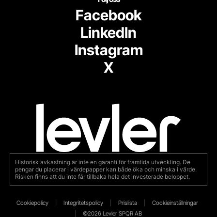
Facebook
LinkedIn
Instagram
X
Historisk avkastning är inte en garanti för framtida utveckling. De
pengar du placerar i värdepapper kan både öka och minska i värde.
Risken finns att du inte får tillbaka hela det investerade beloppet.
Cookiepolicy
Integritetspolicy
Prislista
Cookieinställningar
©2026 Levler SPQR AB