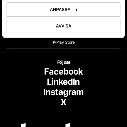
ANPASSA
Ladda ner
AVVISA
App Store
Play Store
Följ oss
Facebook
LinkedIn
Instagram
X