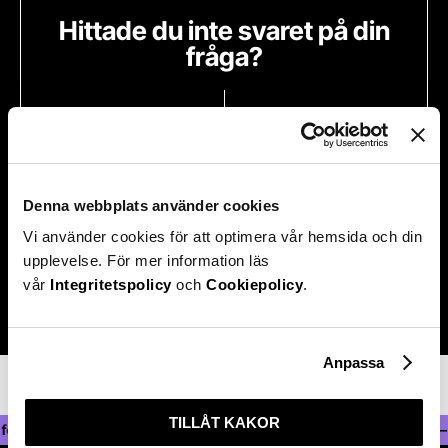
Hittade du inte svaret på din
fråga?
Denna webbplats använder cookies
Kontakta oss
Vi använder cookies för att optimera vår hemsida och din
upplevelse. För mer information läs
vår
Integritetspolicy
och
Cookiepolicy
.
Anpassa
TILLÅT KAKOR
fonder — Statlig insättningsgaranti —
Aktiehandel med låga avgifter — Al