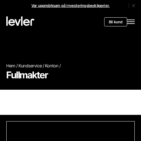
Var uppmärksam på investeringsbedrägerier.
Stän
Header.toStartPagee
Bli kund
Öppn
Hem
Kundservice
Konton
Fullmakter