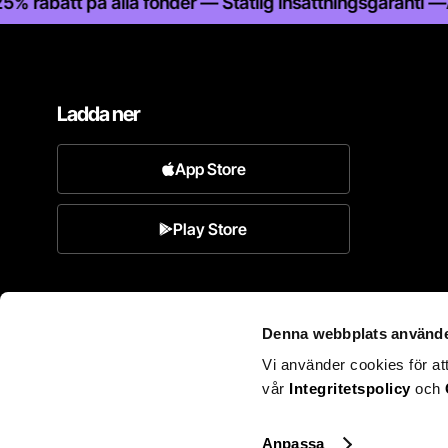
batt på alla fonder — Statlig insättningsgaranti —
Aktieh
Ladda ner
App Store
Play Store
Denna webbplats använde
Vi använder cookies för at
vår
Integritetspolicy
och
Historisk avkastning är inte en garanti för framtida
utveckling. De pengar du placerar i värdepapper
kan både öka och minska i värde. Risken finns att
du inte får tillbaka hela det investerade beloppet.
Anpassa