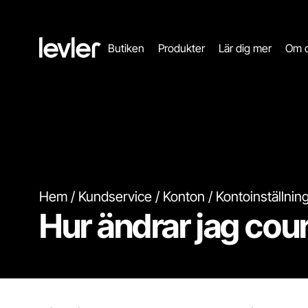
Header.toStartPagee
Butiken
Produkter
Lär dig mer
Om 
Hem
Kundservice
Konton
Kontoinställnin
Hur ändrar jag cou