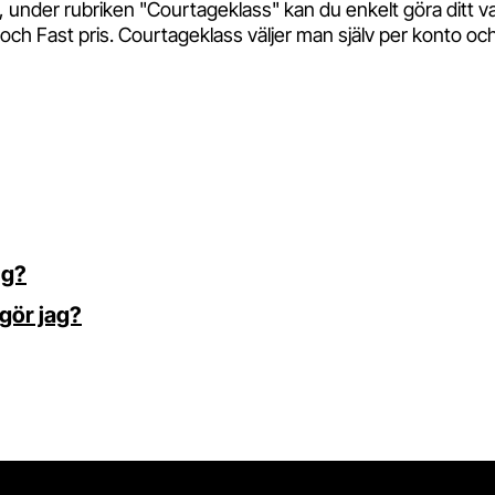
", under rubriken "Courtageklass" kan du enkelt göra ditt va
 och Fast pris. Courtageklass väljer man själv per konto oc
ng?
 gör jag?