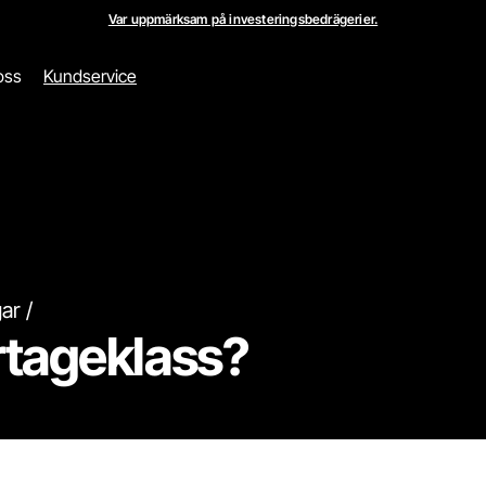
Var uppmärksam på investeringsbedrägerier.
oss
Kundservice
gar
rtageklass?