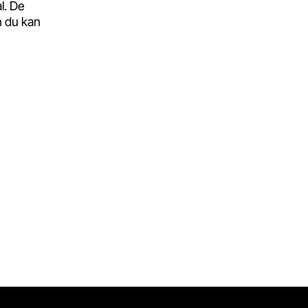
l. De
h du kan