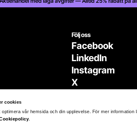
andel med låga avgifter — Alltid 25% rabatt på alla fon
Följ oss
Facebook
LinkedIn
Instagram
X
r cookies
t optimera vår hemsida och din upplevelse. För mer information 
Cookiepolicy
.