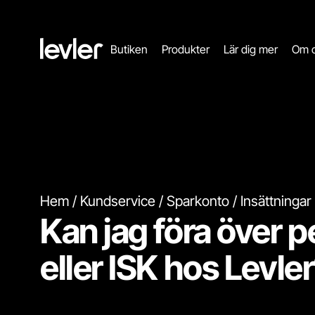
Header.toStartPagee
Butiken
Produkter
Lär dig mer
Om 
Hem
Kundservice
Sparkonto
Insättningar
Kan jag föra över pe
eller ISK hos Levle