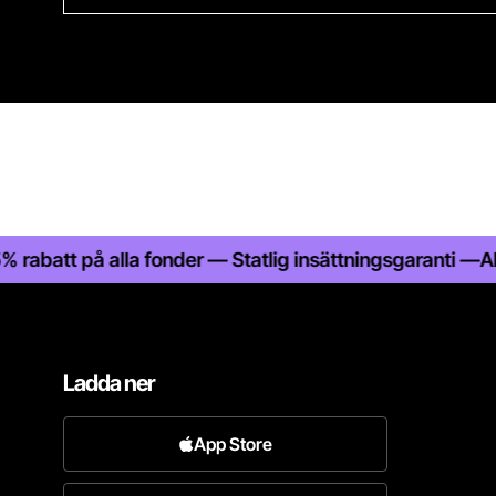
tt på alla fonder — Statlig insättningsgaranti —
Aktiehan
Ladda ner
App Store