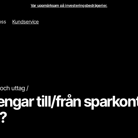
Var uppmärksam på investeringsbedrägerier.
oss
Kundservice
 och uttag
ngar till/från sparkont
r?