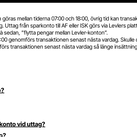
 göras mellan tiderna 07:00 och 18:00, övrig tid kan transa
Uttag från sparkonto till AF eller ISK görs via Levlers pla
à sedan, ”flytta pengar mellan Levler-konton”.
:00 genomförs transaktionen senast nästa vardag. Skulle 
örs transaktionen senast nästa vardag så länge insättnin
o?
 konto vid uttag?
to?