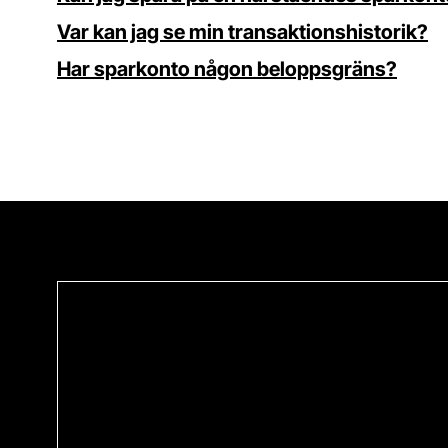
Var kan jag se min transaktionshistorik?
Har sparkonto någon beloppsgräns?