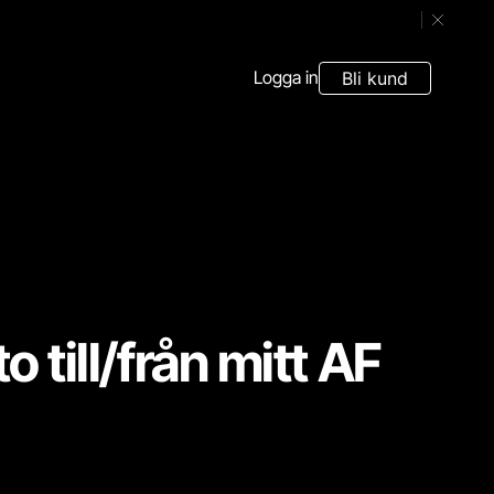
Stäng ban
Logga in
Bli kund
o till/från mitt AF