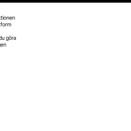
ktionen
ttform
du göra
gen