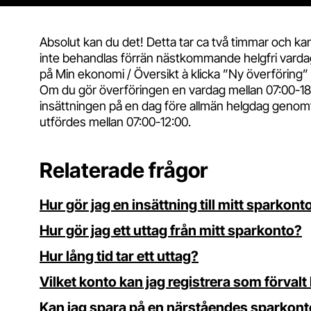
Absolut kan du det! Detta tar ca två timmar och kan
inte behandlas förrän nästkommande helgfri vardag. 
på Min ekonomi / Översikt à klicka ”Ny överföring” 
Om du gör överföringen en vardag mellan 07:00-18
insättningen på en dag före allmän helgdag genomf
utfördes mellan 07:00-12:00.
Relaterade frågor
Hur gör jag en insättning till mitt sparkont
Hur gör jag ett uttag från mitt sparkonto?
Hur lång tid tar ett uttag?
Vilket konto kan jag registrera som förvalt
Kan jag spara på en närståendes sparkon