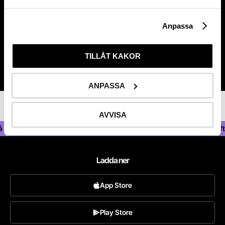
Anpassa
Kontakta oss
TILLÅT KAKOR
ANPASSA
AVVISA
lla fonder — Statlig insättningsgaranti —
Aktiehandel med låga avgifter 
Ladda ner
App Store
Play Store