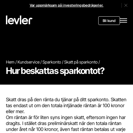
Var uppmärksam på investeringsbedrägerier.
Stän
Header.toStartPagee
Bli kund
Öppn
Hem
Kundservice
Sparkonto
Skatt på sparkonto
Hur beskattas sparkontot?
Skatt dras på den ränta du tjänar på ditt sparkonto. Skatten
tas endast ut om den totala intjänade räntan är 100 kronor
eller mer.
Om räntan är för liten syns ingen skatt, eftersom ingen har
dragits. I stället dras preliminärskatt när den totala räntan
under året når 100 kronor, även fast räntan betalas ut varje