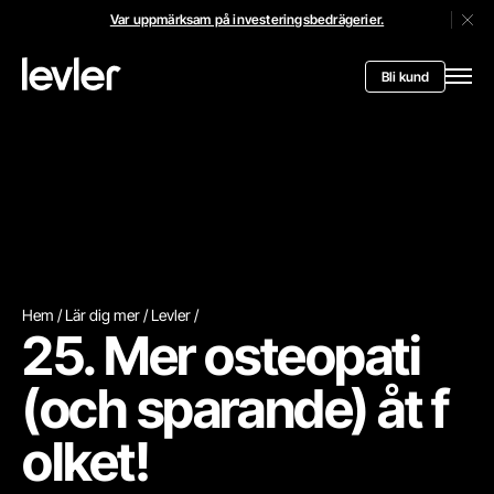
Var uppmärksam på investeringsbedrägerier.
Stän
Header.toStartPagee
Bli kund
Öppn
Hem
Lär dig mer
Levler
25. Mer osteopati
(och sparande) åt f
olket!