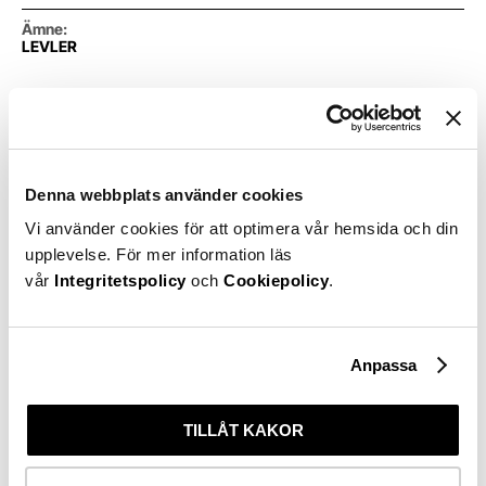
Ämne
:
LEVLER
Snillen spekulerar om långsiktigt
sparande, sparmål och inte minst
Denna webbplats använder cookies
om osteopater!
Vi använder cookies för att optimera vår hemsida och din
upplevelse. För mer information läs
vår
Integritetspolicy
och
Cookiepolicy
.
Relaterade
Anpassa
podcasts
TILLÅT KAKOR
Föregåe
Näst