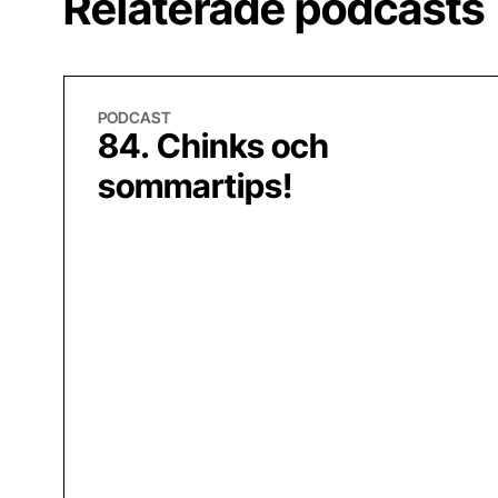
Relaterade podcasts
84. Chinks och sommartips!
PODCAST
84. Chinks och
sommartips!