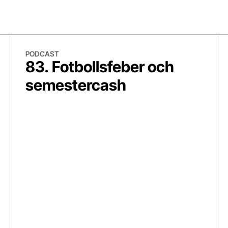
83. Fotbollsfeber och semestercash
82.
PODCAST
83. Fotbollsfeber och
semestercash