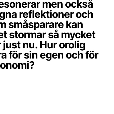
resonerar men också
egna reflektioner och
m småsparare kan
et stormar så mycket
just nu. Hur orolig
a för sin egen och för
konomi?