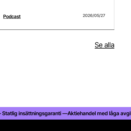
2026/05/27
Podcast
Pod
Se alla
 insättningsgaranti —
Aktiehandel med låga avgifter — Al