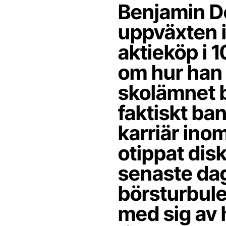
Benjamin Do
uppväxten i
aktieköp i 1
om hur han 
skolämnet b
faktiskt ba
karriär inom
otippat dis
senaste da
börsturbule
med sig av