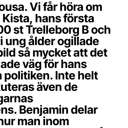
usa. Vi får höra om
 Kista, hans första
00 st Trelleborg B och
i ung ålder ogillade
ild så mycket att det
nade väg för hans
 politiken. Inte helt
kuteras även de
garnas
ns. Benjamin delar
 hur man inom