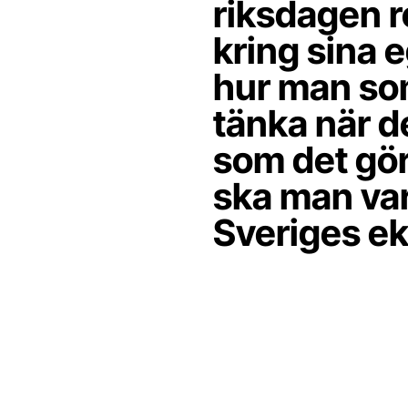
riksdagen 
kring sina 
hur man so
tänka när d
som det gör 
ska man var
Sveriges e