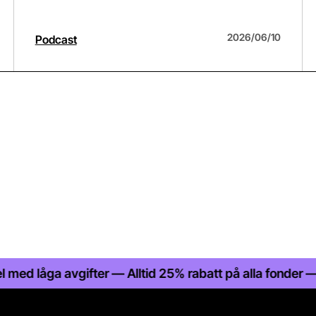
2026/06/10
Podcast
a avgifter — Alltid 25% rabatt på alla fonder — Statlig