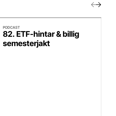
Föregående
Nästa
 ETF-hintar & billig semesterjakt
81. Man s
PODCAST
PO
82. ETF-hintar & billig
81
semesterjakt
l