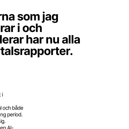
erna som jag
ar i och
rar har nu alla
talsrapporter.
 i
al och både
ung period.
ig.
en AI-