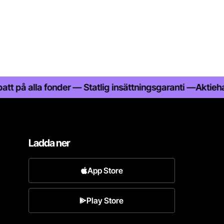
lla fonder — Statlig insättningsgaranti —
Aktiehandel me
Ladda ner
App Store
Play Store