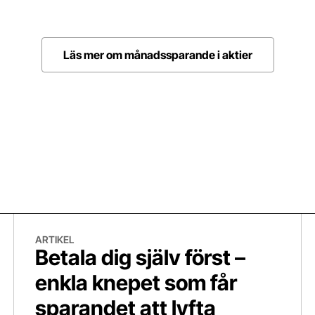
Läs mer om månadssparande i aktier
Betala dig själv först – enkla knepet som får sparandet att lyfta
“A
ARTIKEL
Betala dig själv först –
enkla knepet som får
sparandet att lyfta