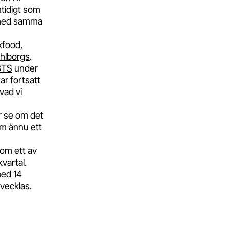
tidigt som
t med samma
xfood
,
hlborgs
.
BTS
under
tar fortsatt
vad vi
år se om det
om ännu ett
som ett av
vartal.
med 14
tvecklas.