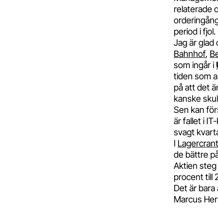
relaterade 
orderingång
period i fjol.
Jag är glad 
Bahnhof
,
Be
som ingår i
tiden som akt
på att det 
kanske skul
Sen kan förs
är fallet i 
svagt kvarta
I
Lagercran
de bättre på
Aktien steg
procent till
Det är bara 
Marcus He