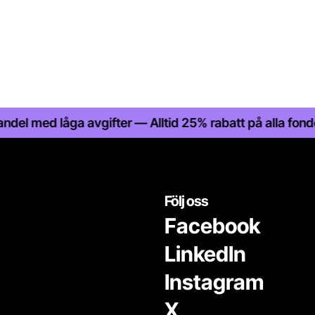
d låga avgifter — Alltid 25% rabatt på alla fonder — St
Följ oss
Facebook
LinkedIn
Instagram
X