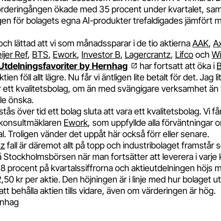
orderingången ökade med 35 procent under kvartalet, sam
en för bolagets egna AI-produkter trefaldigades jämför
och lättad att vi som månadssparar i de tio aktierna
AAK
,
A
ijer Ref
,
BTS
,
Ework
,
Investor B
,
Lagercrantz
,
Lifco
och
Wi
Utdelningsfavoriter by Hernhag
har fortsatt att öka i
ien föll allt lägre. Nu får vi äntligen lite betalt för det. Jag li
är ett kvalitetsbolag, om än med svängigare verksamhet än 
le önska.
tås över tid ett bolag sluta att vara ett kvalitetsbolag. Vi f
IT-konsultmäklaren
Ework
, som uppfyllde alla förväntningar 
l. Troligen vänder det uppåt här också förr eller senare.
tz
fall är däremot allt på topp och industribolaget framstår 
 Stockholmsbörsen när man fortsätter att leverera i varje k
 8 procent på kvartalssiffrorna och aktieutdelningen höjs 
 2,50 kr per aktie. Den höjningen är i linje med hur bolaget u
att behålla aktien tills vidare, även om värderingen är hög.
rnhag