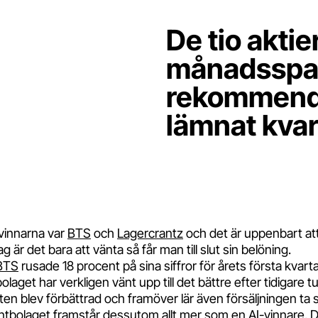
De tio akti
månadsspar
rekommende
lämnat kvar
vinnarna var
BTS
och
Lagercrantz
och det är uppenbart att
ag är det bara att vänta så får man till slut sin belöning.
BTS
rusade 18 procent på sina siffror för årets första kvart
olaget har verkligen vänt upp till det bättre efter tidigare t
en blev förbättrad och framöver lär även försäljningen ta s
olaget framstår dessutom allt mer som en AI-vinnare. D