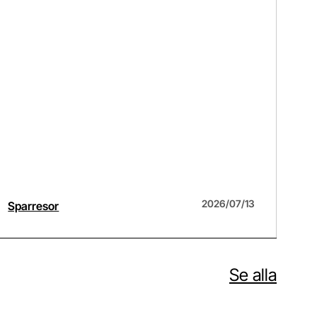
Anton, 34.
2026/07/13
Sparresor
Pod
Se alla