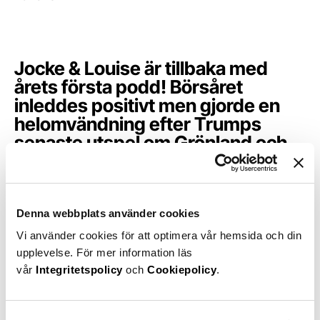
Jocke & Louise är tillbaka med
årets första podd! Börsåret
inleddes positivt men gjorde en
helomvändning efter Trumps
senaste utspel om Grönland och
nya tullar. Det pratas såklart
Grönland, USA, börsen och
Europas ekonomiska kraft.
Kommer EU att kontra med en
Denna webbplats använder cookies
handelsbazooka? Kan det leda till
Vi använder cookies för att optimera vår hemsida och din
ett handelskrig? Och hur kan detta
upplevelse. För mer information läs
påverka börsen på gott och ont?
vår
Integritetspolicy
och
Cookiepolicy
.
Detta och mycket mer i veckans
podcast!