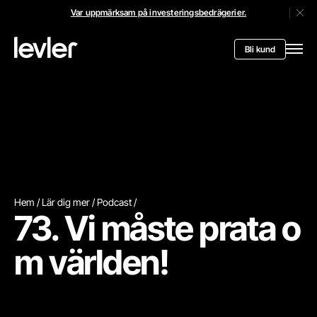
Var uppmärksam på investeringsbedrägerier.
Stän
Header.toStartPagee
Bli kund
Öppn
Hem
Lär dig mer
Podcast
73. Vi måste prata o
m världen!