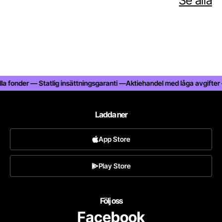
Se alla
 fonder — Statlig insättningsgaranti —
Aktiehandel med låga avgifter — A
Ladda ner
App Store
Play Store
Följ oss
Facebook