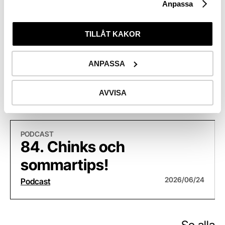
Anpassa
TILLÅT KAKOR
Relaterade
ANPASSA
podcasts
AVVISA
Föregåe
Näst
84. Chinks och sommartips!
83
PODCAST
84. Chinks och
sommartips!
2026/06/24
Podcast