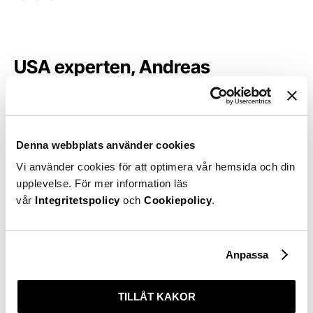
USA experten, Andreas
Utterström är tillbaka i studion!
Det pratas mellanårsval,
spekuleras om kandidater,
silverrävar, Trump, nya
Denna webbplats använder cookies
centralbankschefen och mycket
Vi använder cookies för att optimera vår hemsida och din
mer!
upplevelse. För mer information läs
vår
Integritetspolicy
och
Cookiepolicy
.
Anpassa
Relaterade
TILLÅT KAKOR
podcasts