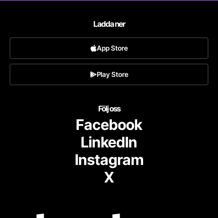
Ladda ner
App Store
Play Store
Följ oss
Facebook
LinkedIn
Instagram
X