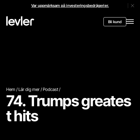
Var uppmärksam på investeringsbedrägerier.
Stän
Header.toStartPagee
Bli kund
Öppn
Hem
Lär dig mer
Podcast
74. Trumps greates
t hits