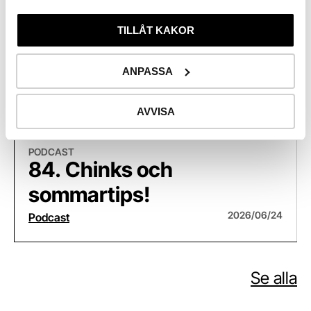
TILLÅT KAKOR
Relaterade
ANPASSA
podcasts
Föregåe
Näst
AVVISA
84. Chinks och sommartips!
83
PODCAST
84. Chinks och
sommartips!
2026/06/24
Podcast
Se alla