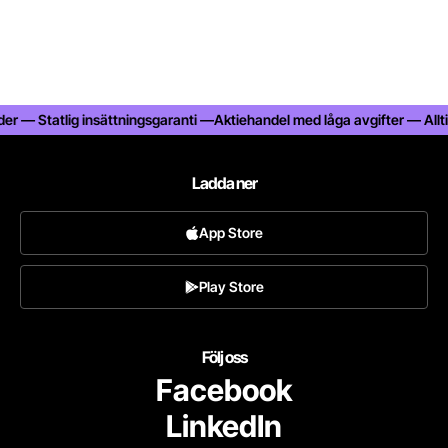
r — Statlig insättningsgaranti —
Aktiehandel med låga avgifter — Alltid 2
Ladda ner
App Store
Play Store
Följ oss
Facebook
LinkedIn