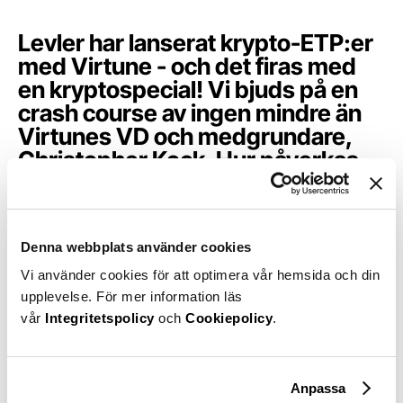
Levler har lanserat krypto-ETP:er
med Virtune - och det firas med
en kryptospecial! Vi bjuds på en
crash course av ingen mindre än
Virtunes VD och medgrundare,
Christopher Kock. Hur påverkas
krypto av geopolitik? Vad är ett
fear and greed index och vad är
egentligen vuxenkrypto? Detta
Denna webbplats använder cookies
och mycket mer i veckans avsnitt!
Informationen i avsnittet är endast
Vi använder cookies för att optimera vår hemsida och din
i utbildningssyfte och ska inte ses
upplevelse. För mer information läs
som investeringsråd.
vår
Integritetspolicy
och
Cookiepolicy
.
Investeringar innebär en risk.
Anpassa