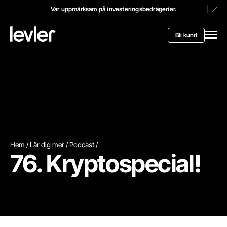
Var uppmärksam på investeringsbedrägerier.
Stän
Header.toStartPagee
Bli kund
Öppn
Hem
Lär dig mer
Podcast
76. Kryptospecial!