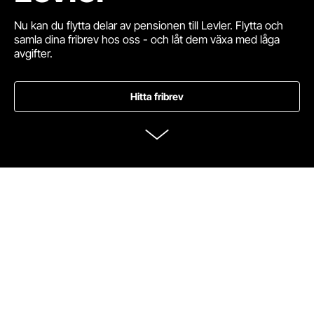
Nu kan du flytta delar av pensionen till Levler. Flytta och
samla dina fribrev hos oss - och låt dem växa med låga
avgifter.
Hitta fribrev
Scrolla till innehållet
Det ska vara enkelt att pensionsspara smart och med låga
avgifter. Nu kan Levler hjälpa dig att automatiskt hitta och
flytta fribrev till oss.
Vad är ett fribrev?