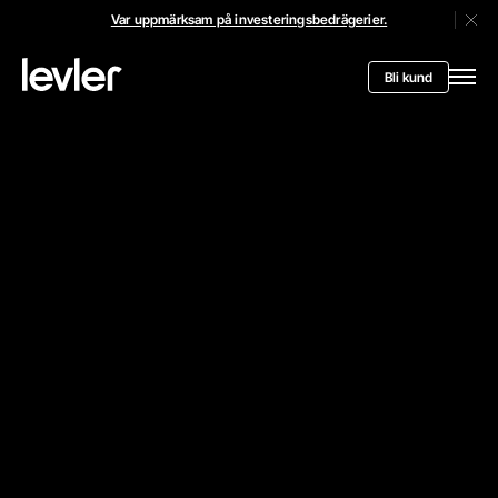
Var uppmärksam på investeringsbedrägerier.
Stän
Header.toStartPagee
Bli kund
Öppn