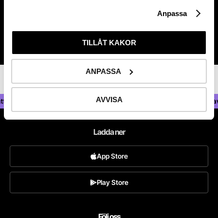
Kontakta oss
Anpassa
TILLÅT KAKOR
ANPASSA
AVVISA
på alla fonder — Statlig insättningsgaranti —
Aktiehandel med låga avgif
Ladda ner
App Store
Play Store
Följ oss