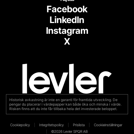
Facebook
LinkedIn
Instagram
X
Historisk avkastning är inte en garanti för framtida utveckling. De
pengar du placerar i värdepapper kan både öka och minska i värde.
Risken finns att du inte får tillbaka hela det investerade beloppet.
Cookiepolicy
Integritetspolicy
Prislista
Cookieinställningar
©2026 Levler SPQR AB