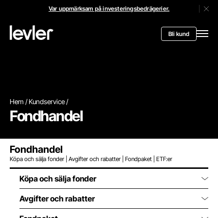
Var uppmärksam på investeringsbedrägerier.
Stän
Header.toStartPagee
Bli kund
Öppn
Hem
Kundservice
Fondhandel
Fondhandel
Köpa och sälja fonder | Avgifter och rabatter | Fondpaket | ETF:er
Köpa och sälja fonder
Avgifter och rabatter