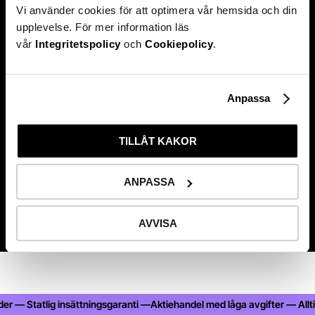
Vi använder cookies för att optimera vår hemsida och din
Hittade du inte svaret på din
upplevelse. För mer information läs
fråga?
vår
Integritetspolicy
och
Cookiepolicy
.
Anpassa
TILLÅT KAKOR
Kontakta oss
ANPASSA
AVVISA
r — Statlig insättningsgaranti —
Aktiehandel med låga avgifter — Alltid 