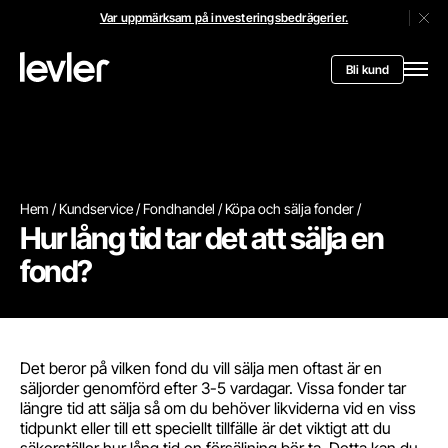
Var uppmärksam på investeringsbedrägerier.
Stän
Header.toStartPagee
Bli kund
Öppn
Hem
Kundservice
Fondhandel
Köpa och sälja fonder
Hur lång tid tar det att sälja en
fond?
Det beror på vilken fond du vill sälja men oftast är en
säljorder genomförd efter 3-5 vardagar. Vissa fonder tar
längre tid att sälja så om du behöver likviderna vid en viss
tidpunkt eller till ett speciellt tillfälle är det viktigt att du