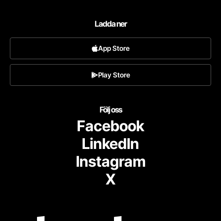
Ladda ner
App Store
Play Store
Följ oss
Facebook
LinkedIn
Instagram
X