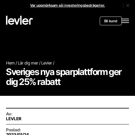
Var uppmärksam på investeringsbedrägerier.
Stän
Header.toStartPagee
Bli kund
Öppn
Hem
Lär dig mer
Levler
Sveriges nya sparplattform ger
dig 25% rabatt
Av
:
LEVLER
Postad
:
2023/01/24