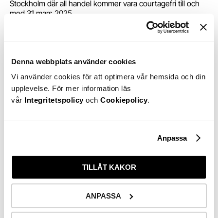
Stockholm där all handel kommer vara courtagefri till och
med 31 mars 2025.
Appen finns i i både Appstore och Google Play
men det
är även möjligt att logga in på webben.
Vi på Levler har skapat Sveriges nya sparplattform med
över 2000 fonder i vårt utbud. Du får courtagefri
aktiehandel på Nasdaq Stockholm till och med 2025 och
Denna webbplats använder cookies
25 % rabatt på alla fonders förvaltningsavgift.
Vi använder cookies för att optimera vår hemsida och din
upplevelse. För mer information läs
vår
Integritetspolicy
och
Cookiepolicy
.
Anpassa
Kom igång med ditt
sparande
TILLÅT KAKOR
ANPASSA