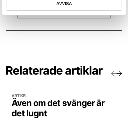
AVVISA
Bli kund
Relaterade artiklar
Föregåe
Näst
Även om det svänger är det lugnt
Bet
ARTIKEL
Även om det svänger är
det lugnt