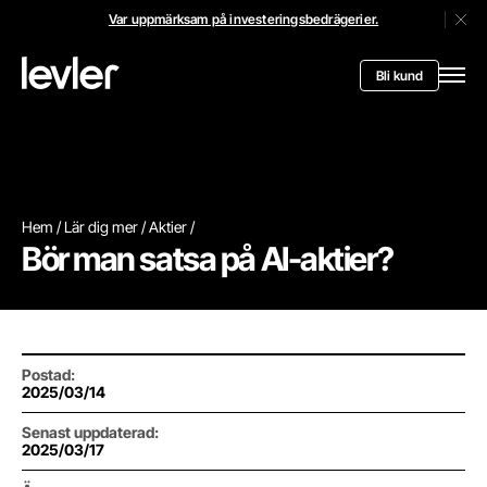
Var uppmärksam på investeringsbedrägerier.
Stän
Header.toStartPagee
Bli kund
Öppn
Hem
Lär dig mer
Aktier
Bör man satsa på AI-aktier?
Postad
:
2025/03/14
Senast uppdaterad
:
2025/03/17