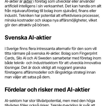
AI-aktier är
aktier
i företag som utvecklar eller använder
artificiell intelligens i sin verksamhet. Det kan handla om allt
från mjukvaruföretag till bolag inom sjukvård, finans eller
industri. Tekniken har potential att effektivisera processer,
minska kostnader och skapa nya affärsmöjligheter, vilket
gör den attraktiv på börsen.
Svenska AI-aktier
I Sverige finns flera intressanta alternativ för den som vill
titta närmare på svenska AI-aktier. Bolag som Fingerprint
Cards, Silo AI och AI Sweden samarbetar med företag inom
både teknik- och industrisektorn för att utveckla innovativa
lösningar. Det är dock viktigt att noggrant granska
företagens affärsmodeller och långsiktiga strategi innan
man väljer att satsa på dem.
Fördelar och risker med AI-aktier
AI-sektorn har stor tillväxtpotential, men med den höga
tillväxten följer också risker. Teknikutveckling är svår att