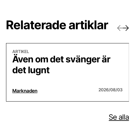
Relaterade artiklar
Föregåe
Näst
Även om det svänger är det lugnt
Bet
ARTIKEL
Även om det svänger är
det lugnt
2026/08/03
Marknaden
Se alla