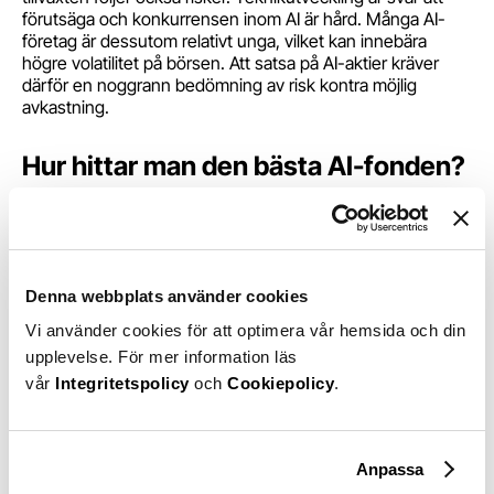
förutsäga och konkurrensen inom AI är hård. Många AI-
företag är dessutom relativt unga, vilket kan innebära
högre volatilitet på börsen. Att satsa på AI-aktier kräver
därför en noggrann bedömning av risk kontra möjlig
avkastning.
Hur hittar man den bästa AI-fonden?
För den som vill sprida riskerna kan AI-fonder vara ett
alternativ.
Fonder
med inriktning på AI investerar i flera olika
företag inom sektorn, vilket ger en bredare exponering. Att
hitta den bästa AI-fonden handlar om att göra en noggrann
Denna webbplats använder cookies
analys.
Börja med att granska fondens placeringsstrategi –
Vi använder cookies för att optimera vår hemsida och din
investerar den i stora, etablerade bolag eller mindre
upplevelse. För mer information läs
snabbväxande företag? Det är också viktigt att titta på
vår
Integritetspolicy
och
Cookiepolicy
.
fondens eventuella historiska avkastning, även om tidigare
resultat inte garanterar framtida vinster. Avgifter,
hållbarhetsprofil och fondens geografiska spridning är
andra faktorer som påverkar hur fonden presterar på sikt.
Anpassa
Genom att jämföra olika alternativ kan du hitta en fond som