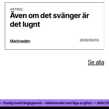
Även om det svänger är det lugnt
Bet
ARTIKEL
Även om det svänger är
det lugnt
2026/08/03
Marknaden
Se alla
atlig insättningsgaranti —
Aktiehandel med låga avgifter — Alltid 25% ra