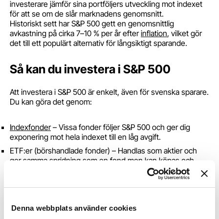
investerare jämför sina portföljers utveckling mot indexet
för att se om de slår marknadens genomsnitt.
Historiskt sett har S&P 500 gett en genomsnittlig
avkastning på cirka 7–10 % per år efter
inflation
, vilket gör
det till ett populärt alternativ för långsiktigt sparande.
Så kan du investera i S&P 500
Att investera i S&P 500 är enkelt, även för svenska sparare.
Du kan göra det genom:
Indexfonder
– Vissa fonder följer S&P 500 och ger dig
exponering mot hela indexet till en låg avgift.
ETF:er (börshandlade fonder) – Handlas som aktier och
ger samma spridning som en fond men kan köpas och
säljas under hela börsdagen. Ett exempel på en ETF som
följer S&P 500 är
Levler S&P 500 by Xtrackers ETF
Fördelarna med att investera i indexet är att du får bred
exponering mot många olika branscher och företag, vilket
Denna webbplats använder cookies
minskar risken jämfört med att köpa enskilda aktier.