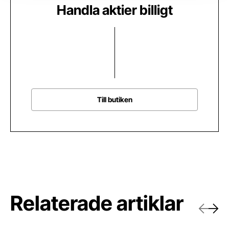
Handla aktier billigt
Till butiken
Relaterade artiklar
Föregåe
Näst