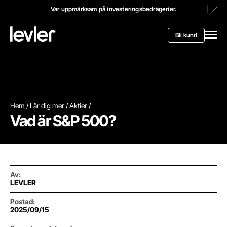
Var uppmärksam på investeringsbedrägerier.
Stän
Header.toStartPagee
Bli kund
Öppn
Hem
Lär dig mer
Aktier
Vad är S&P 500?
Av
:
LEVLER
Postad
:
2025/09/15