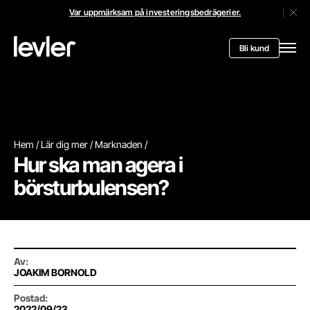
Var uppmärksam på investeringsbedrägerier.
Stän
Header.toStartPagee
Bli kund
Öppn
Hem
Lär dig mer
Marknaden
Hur ska man agera i
börsturbulensen?
Av
:
JOAKIM BORNOLD
Postad
:
2022/09/23