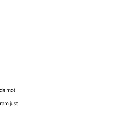
dda mot
fram just