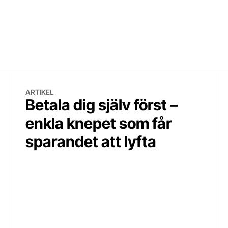
Betala dig själv först – enkla knepet som får sparandet att lyfta
“A
ARTIKEL
Betala dig själv först –
enkla knepet som får
sparandet att lyfta