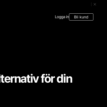
Stäng ban
Logga in
Bli kund
lternativ för din