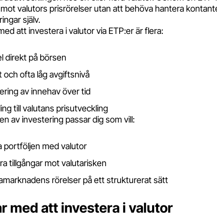
mot valutors prisrörelser utan att behöva hantera kontante
ngar själv.
ed att investera i valutor via ETP:er är flera:
l direkt på börsen
 och ofta låg avgiftsnivå
tering av innehav över tid
ing till valutans prisutveckling
n av investering passar dig som vill:
 portföljen med valutor
a tillgångar mot valutarisken
tamarknadens rörelser på ett strukturerat sätt
r med att investera i valutor