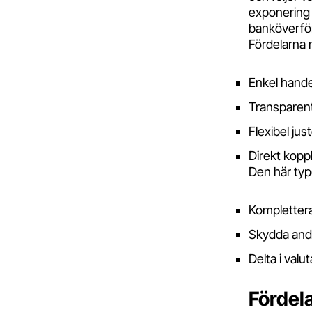
exponering 
banköverföri
Fördelarna m
Enkel hande
Transparent
Flexibel jus
Direkt koppl
Den här type
Komplettera
Skydda andr
Delta i valu
Fördela