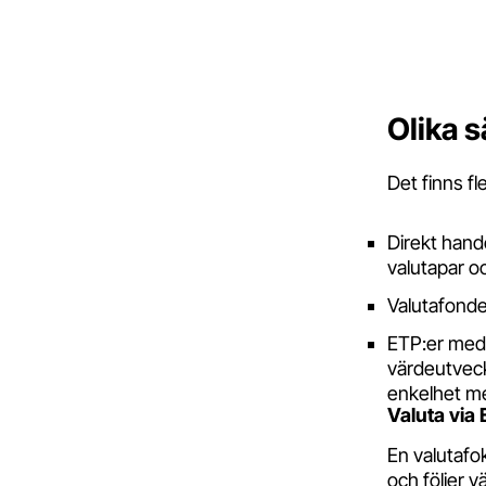
Olika s
Det finns fl
Direkt hand
valutapar o
Valutafonder
ETP:er med 
värdeutveck
enkelhet med
Valuta via 
En valutafo
och följer 