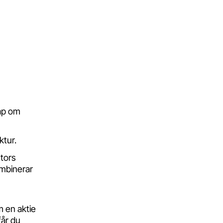
kap om
ktur.
tors
ombinerar
 en aktie
får du