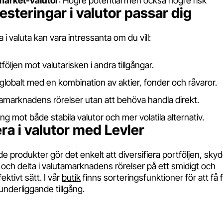
arket-valutor
: Högre potential men också högre risk
esteringar i valutor passar dig
a i valuta kan vara intressanta om du vill:
öljen mot valutarisken i andra tillgångar.
 globalt med en kombination av aktier, fonder och råvaror.
utamarknadens rörelser utan att behöva handla direkt.
g mot både stabila valutor och mer volatila alternativ.
ra i valutor med Levler
e produkter gör det enkelt att diversifiera portföljen, sky
r och delta i valutamarknadens rörelser på ett smidigt och
ktivt sätt. I vår
butik
finns sorteringsfunktioner för att få 
underliggande tillgång.