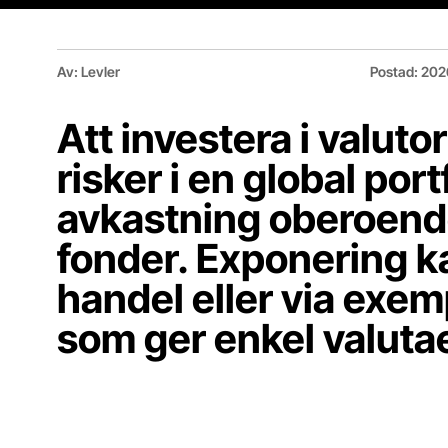
Av
:
Levler
Postad
:
202
Att investera i valuto
risker i en global port
avkastning oberoende
fonder. Exponering ka
handel eller via exem
som ger enkel valuta