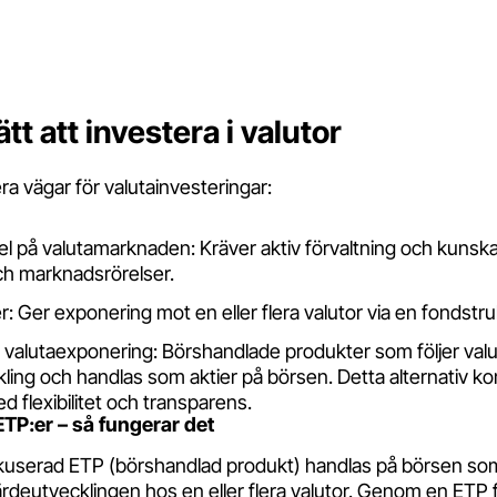
ätt att investera i valutor
era vägar för valutainvesteringar:
el på valutamarknaden: Kräver aktiv förvaltning och kuns
ch marknadsrörelser.
: Ger exponering mot en eller flera valutor via en fondstru
valutaexponering: Börshandlade produkter som följer valu
ling och handlas som aktier på börsen. Detta alternativ k
 flexibilitet och transparens.
ETP:er – så fungerar det
kuserad ETP (börshandlad produkt) handlas på börsen som
värdeutvecklingen hos en eller flera valutor. Genom en ETP 