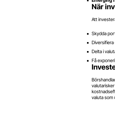
Emerging m
När inv
Att invester
Skydda portf
Diversifiera
Delta i val
Få exponerin
Investe
Börshandlad
valutariske
kostnadseffe
valuta som 