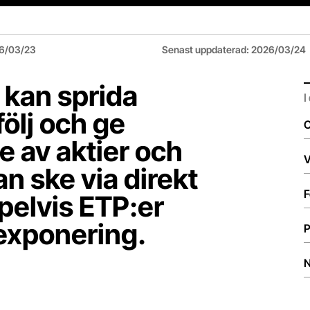
6/03/23
Senast uppdaterad
:
2026/03/24
r kan sprida
I
följ och ge
O
 av aktier och
V
n ske via direkt
F
pelvis ETP:er
exponering.
P
N