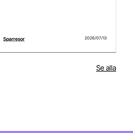
2026/07/13
Sparresor
Pod
Se alla