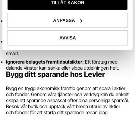
TILLÅT KAKOR
fallgropar att undvika:
ANPASSA
Fokusera enbart på hög utdelning:
En mycket hög
direktavkastning kan vara ett tecken på att företaget har
problem.
AVVISA
Underskatta avgifterna:
Courtage och andra avgifter kan
äta upp en stor del av dina utdelningar om du inte planerar
smart.
Ignorera bolagets framtidsutsikter:
Ett företag med
dalande vinster kan sänka eller slopa utdelningen helt.
Bygg ditt sparande hos Levler
Bygg en trygg ekonomisk framtid genom att spara i aktier
och fonder. Genom våra tjänster och verktyg kan du enkelt
skapa ett sparande anpassat efter dina personliga sparmål.
Besök vår butik och upptäck vårt breda utbud av aktier
och fonder för att starta ditt sparande redan idag.