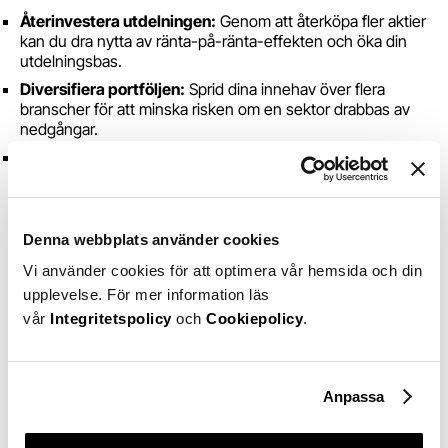
Återinvestera utdelningen:
Genom att återköpa fler aktier
kan du dra nytta av ränta-på-ränta-effekten och öka din
utdelningsbas.
Diversifiera portföljen:
Sprid dina innehav över flera
branscher för att minska risken om en sektor drabbas av
nedgångar.
Håll dig uppdaterad:
Följ företagens kvartalsrapporter för
att säkerställa att utdelningarna är hållbara.
Skatteaspekter att tänka på
Denna webbplats använder cookies
När du tar emot aktieutdelning är det viktigt att förstå de
skatteregler som gäller. Utdelningar beskattas som
Vi använder cookies för att optimera vår hemsida och din
kapitalinkomst i Sverige. Skattesatsen är vanligtvis 30%,
upplevelse. För mer information läs
men genom att placera
utdelningsaktier
i ett
vår
Integritetspolicy
och
Cookiepolicy
.
investeringssparkonto (ISK)
kan du minska den
administrativa bördan och optimera din avkastning.
Vanliga misstag att undvika
Anpassa
Trots de många fördelarna med utdelningar finns det