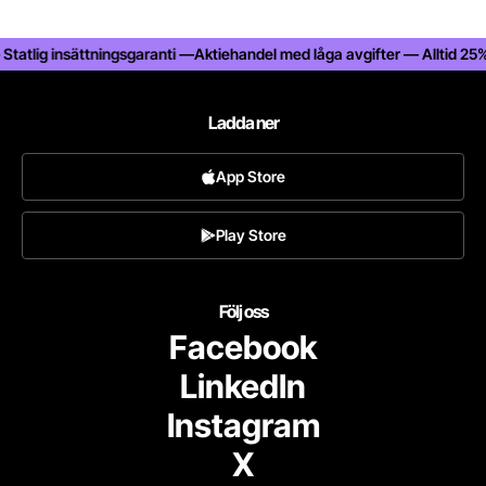
lig insättningsgaranti —
Aktiehandel med låga avgifter — Alltid 25% raba
Ladda ner
App Store
Play Store
Följ oss
Facebook
LinkedIn
Instagram
X