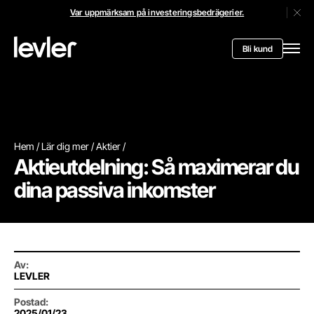
Var uppmärksam på investeringsbedrägerier.
Stän
Header.toStartPagee
Bli kund
Öppn
Hem
Lär dig mer
Aktier
Aktieutdelning: Så maximerar du
dina passiva inkomster
Av
:
LEVLER
Postad
:
2025/01/23