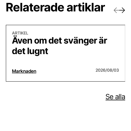
Relaterade artiklar
Föregåe
Näst
Även om det svänger är det lugnt
Bet
ARTIKEL
Även om det svänger är
det lugnt
2026/08/03
Marknaden
Se alla